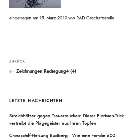
Veröffentlicht
eingetragen am
15. März 2019
von
RAD Geschäftsstelle
am
Beitragsnavigation
Vorheriger
ZURÜCK
Beitrag
Zeichnungen Radtagung4 (4)
LETZTE NACHRICHTEN
Streichhölzer gegen Trauermücken: Dieser Floristen-Trick
vertreibt die Plagegeister aus Ihren Töpfen
Chinaschilf-Heizung Budberg : Wie eine Familie 600