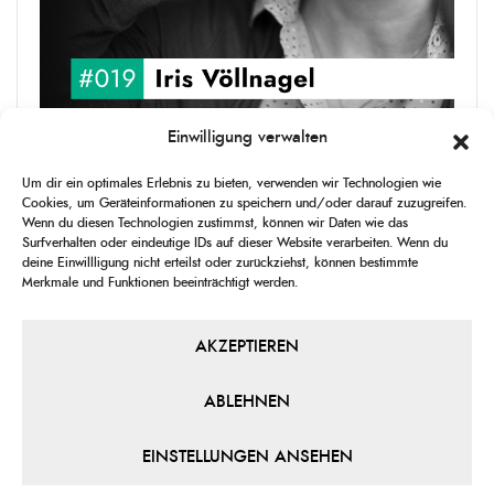
Einwilligung verwalten
upgRADe #019 Iris Völlnagel
Um dir ein optimales Erlebnis zu bieten, verwenden wir Technologien wie
Iris Völlnagel hat schon auf unterschiedlichen Kontinenten gelebt
Cookies, um Geräteinformationen zu speichern und/oder darauf zuzugreifen.
und gearbeitet, spricht mehrere Sprachen und berichtet
Wenn du diesen Technologien zustimmst, können wir Daten wie das
leidenschaftlich gerne über das, was sie erlebt – als Journalistin,
Surfverhalten oder eindeutige IDs auf dieser Website verarbeiten. Wenn du
[...]
deine Einwillligung nicht erteilst oder zurückziehst, können bestimmte
Merkmale und Funktionen beeinträchtigt werden.
1
X
CHANGE
SKIP
PLAY
JUMP
SHAR
PLAYBACK
THIS
BACKWARD
PAUSE
FORWARD
AKZEPTIEREN
00:00
RATE
00:00
EPISO
ABLEHNEN
PREVIOUS
SHOW
NEXT
EPISODE
EPISODES
EPIS
Show
LIST
EINSTELLUNGEN ANSEHEN
Podcast
Information