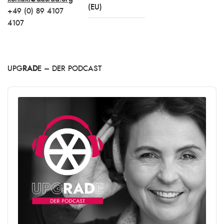
(EU)
+49 (0) 89 4107
4107
UPG
RAD
E – DER PODCAST
Audio
Player