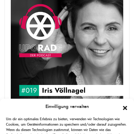
Einwilligung verwalten
upgRADe #019 Iris Völlnagel
Um dir ein optimales Erlebnis zu bieten, verwenden wir Technologien wie
Iris Völlnagel hat schon auf unterschiedlichen Kontinenten gelebt
Cookies, um Geräteinformationen zu speichern und/oder darauf zuzugreifen.
und gearbeitet, spricht mehrere Sprachen und berichtet
Wenn du diesen Technologien zustimmst, können wir Daten wie das
leidenschaftlich gerne über das, was sie erlebt – als Journalistin,