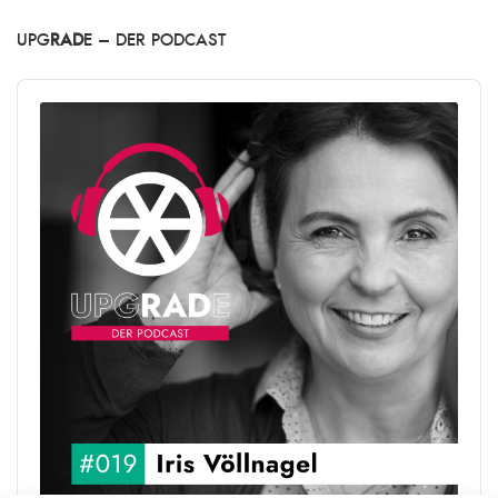
UPG
RAD
E – DER PODCAST
Audio
Player