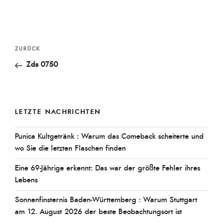
Beitragsnavigation
Vorheriger
ZURÜCK
Beitrag
Zds 0750
LETZTE NACHRICHTEN
Punica Kultgetränk : Warum das Comeback scheiterte und
wo Sie die letzten Flaschen finden
Eine 69-Jährige erkennt: Das war der größte Fehler ihres
Lebens
Sonnenfinsternis Baden-Württemberg : Warum Stuttgart
am 12. August 2026 der beste Beobachtungsort ist