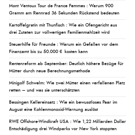
Mont Ventoux Tour de France Femmes : Warum 900
Gramm am Rennrad 36 Sekunden Rückstand bedeuten
Kartoffelgratin mit Thunfisch : Wie ein Ofengericht aus
drei Zutaten zur vollwertigen Familienmahlzeit wird
Steuerhilfe für Freunde : Warum ein Gefallen vor dem
Finanzamt bis zu 50.000 € kosten kann
Rentenreform ab September: Deutlich höhere Bezüge für
Mütter durch neue Berechnungsmethode
Minigolf Schwelm: Wie zwei Mütter einen verfallenen Platz
retten – und was sie unterschätzten
Bessingen Kellereinsatz : Wie ein bewusstloses Paar im
August eine Kohlenmonoxid-Warnung auslöst
RWE Offshore-Windkraft USA : Wie 1,22 Milliarden Dollar
Entschädigung drei Windparks vor New York stoppten