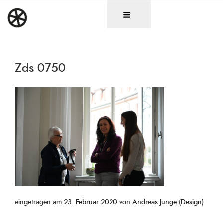
Zum
DAS RAD
Christen in künstlerischen Berufen
Inhalt
springen
Zds 0750
Veröffentlicht
eingetragen am
23. Februar 2020
von
Andreas Junge
(
Design
)
am