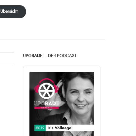
 Übersicht
UPG
RAD
E – DER PODCAST
Audio
Player