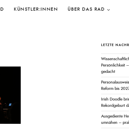
AD
KÜNSTLER:INNEN
ÜBER DAS RAD
LETZTE NACH
Wissenschaftlich
Persönlichkeit –
gedacht
Personalauswei
Reform bis 2027
Irish Doodle br
Rekordgeburt d
Ausgediente He
umnähen – prak