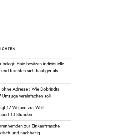
RICHTEN
 belegt: Haie besitzen individuelle
 und fürchten sich häufiger als
s ohne Adresse : Wie Dobrindts
 Umzüge vereinfachen soll
ingt 17 Welpen zur Welt –
auert 13 Stunden
rrenhemden zur Einkaufstasche
tisch und nachhaltig