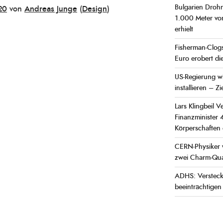
Bulgarien Droh
20
von
Andreas Junge
(
Design
)
1.000 Meter vo
erhielt
Fisherman-Clogs
Euro erobert d
US-Regierung wi
installieren – Z
Lars Klingbeil 
Finanzminister 4
Körperschaften 
CERN-Physiker w
zwei Charm-Quar
ADHS: Versteck
beeinträchtigen