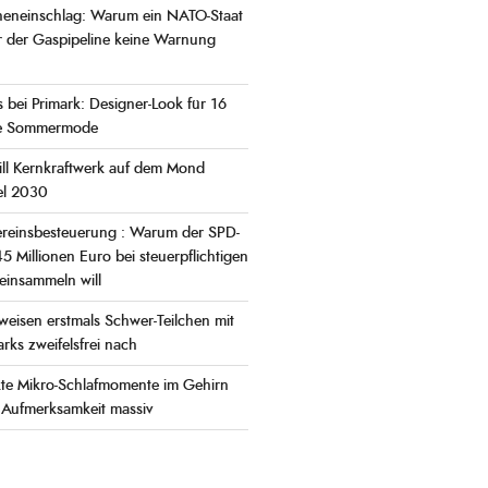
neneinschlag: Warum ein NATO-Staat
r der Gaspipeline keine Warnung
 bei Primark: Designer-Look für 16
ie Sommermode
ll Kernkraftwerk auf dem Mond
iel 2030
Vereinsbesteuerung : Warum der SPD-
5 Millionen Euro bei steuerpflichtigen
einsammeln will
eisen erstmals Schwer-Teilchen mit
ks zweifelsfrei nach
te Mikro-Schlafmomente im Gehirn
 Aufmerksamkeit massiv