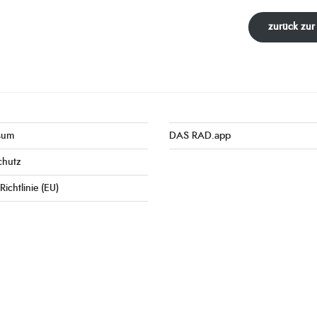
zurück zur
sum
DAS RAD.app
chutz
Richtlinie (EU)