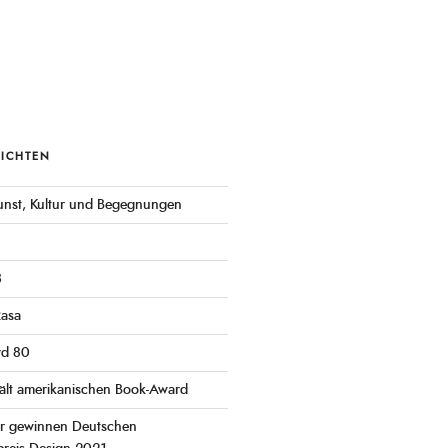
RICHTEN
 Kunst, Kultur und Begegnungen
3
Rasa
rd 80
ält amerikanischen Book-Award
er gewinnen Deutschen