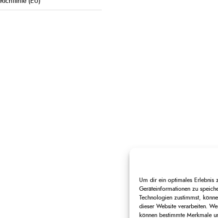
Richtlinie (EU)
Um dir ein optimales Erlebnis
Geräteinformationen zu speich
Technologien zustimmst, können
dieser Website verarbeiten. Wen
können bestimmte Merkmale und