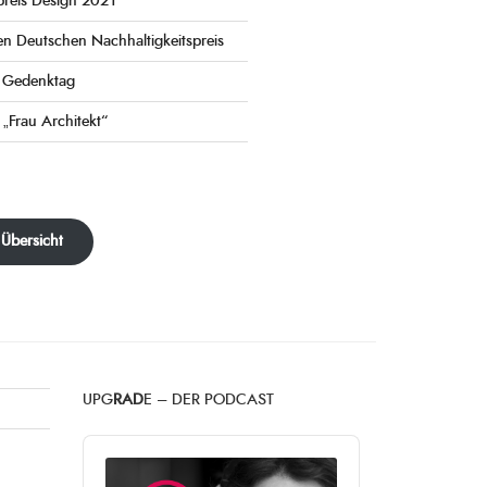
preis Design 2021
en Deutschen Nachhaltigkeitspreis
e Gedenktag
 „Frau Architekt“
 Übersicht
UPG
RAD
E – DER PODCAST
Audio
Player