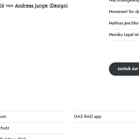
Nachhaltigkeits
24
von
Andreas Junge
(
Design
)
Nominiert für d
Mathias Jeschk
Monika Lepel ist
zurück zur
sum
DAS RAD.app
chutz