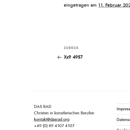
Veröffentlicht
eingetragen am
11. Februar 20
am
Beitragsnavigation
ZURÜCK
Vorheriger
Beitrag
Xz9 4957
DAS RAD
Impres
Christen in künstlerischen Berufen
kontakt@dasrad.org
Datens
+49 (0) 89 4107 4107