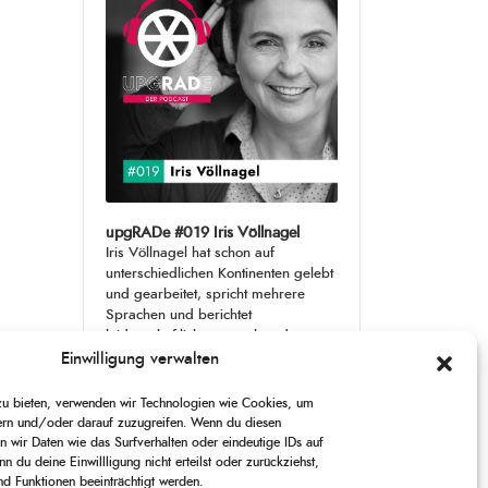
upgRADe #019 Iris Völlnagel
Iris Völlnagel hat schon auf
unterschiedlichen Kontinenten gelebt
und gearbeitet, spricht mehrere
Sprachen und berichtet
leidenschaftlich gerne über das, was
sie erlebt – als Journalistin,
[...]
Einwilligung verwalten
 zu bieten, verwenden wir Technologien wie Cookies, um
1
X
CHANGE
SKIP
PLAY
JUMP
SHARE
ern und/oder darauf zuzugreifen. Wenn du diesen
PLAYBACK
THIS
 wir Daten wie das Surfverhalten oder eindeutige IDs auf
BACKWARD
PAUSE
FORWARD
00:00
RATE
00:00
EPISODE
n du deine Einwillligung nicht erteilst oder zurückziehst,
 Funktionen beeinträchtigt werden.