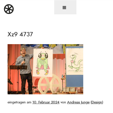
Zum
DAS RAD
Christen in künstlerischen Berufen
Inhalt
springen
Xz9 4737
Veröffentlicht
eingetragen am
10. Februar 2024
von
Andreas Junge
(
Design
)
am