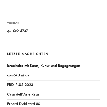
Beitragsnavigation
Vorheriger
ZURÜCK
Beitrag
Xz9 4737
LETZTE NACHRICHTEN
Israelreise mit Kunst, Kultur und Begegnungen
conRAD ist da!
PRIX PLUS 2023
Casa dell´Arte Rasa
Erhard Diehl wird 80