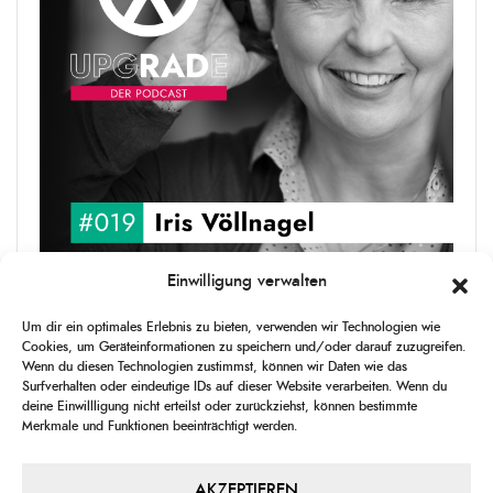
Einwilligung verwalten
upgRADe #019 Iris Völlnagel
Um dir ein optimales Erlebnis zu bieten, verwenden wir Technologien wie
Iris Völlnagel hat schon auf unterschiedlichen Kontinenten gelebt
Cookies, um Geräteinformationen zu speichern und/oder darauf zuzugreifen.
und gearbeitet, spricht mehrere Sprachen und berichtet
Wenn du diesen Technologien zustimmst, können wir Daten wie das
leidenschaftlich gerne über das, was sie erlebt – als Journalistin,
Surfverhalten oder eindeutige IDs auf dieser Website verarbeiten. Wenn du
[...]
deine Einwillligung nicht erteilst oder zurückziehst, können bestimmte
Merkmale und Funktionen beeinträchtigt werden.
1
X
CHANGE
SKIP
PLAY
JUMP
SHAR
PLAYBACK
THIS
BACKWARD
PAUSE
FORWARD
AKZEPTIEREN