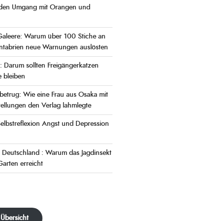
n den Umgang mit Orangen und
Galeere: Warum über 100 Stiche an
antabrien neue Warnungen auslösten
r: Darum sollten Freigängerkatzen
 bleiben
lbetrug: Wie eine Frau aus Osaka mit
ellungen den Verlag lahmlegte
elbstreflexion Angst und Depression
 Deutschland : Warum das Jagdinsekt
Garten erreicht
 Übersicht