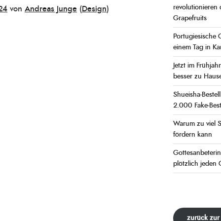
revolutioniere
24
von
Andreas Junge
(
Design
)
Grapefruits
Portugiesische 
einem Tag in K
Jetzt im Frühjah
besser zu Hause
Shueisha-Bestel
2.000 Fake-Best
Warum zu viel S
fördern kann
Gottesanbeterin
plötzlich jeden 
zurück zur