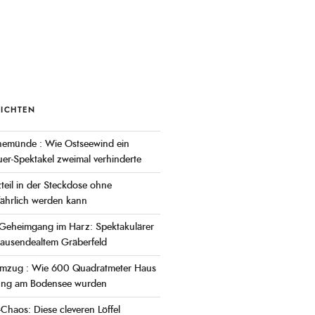
RICHTEN
nemünde : Wie Ostseewind ein
r-Spektakel zweimal verhinderte
eil in der Steckdose ohne
ährlich werden kann
er Geheimgang im Harz: Spektakulärer
tausendealtem Gräberfeld
Umzug : Wie 600 Quadratmeter Haus
ung am Bodensee wurden
-Chaos: Diese cleveren Löffel