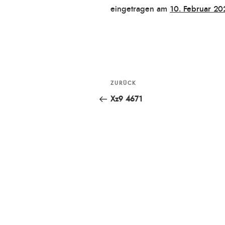
Veröffentlicht
eingetragen am
10. Februar 20
am
Beitragsnavigation
ZURÜCK
Vorheriger
Beitrag
Xz9 4671