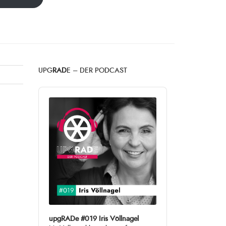
UPG
RAD
E – DER PODCAST
Audio
Player
upgRADe #019 Iris Völlnagel