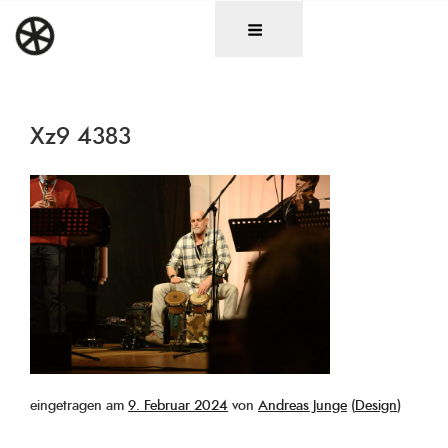
Zum
DAS RAD
Christen in künstlerischen Berufen
Inhalt
springen
Xz9 4383
Veröffentlicht
eingetragen am
9. Februar 2024
von
Andreas Junge
(
Design
)
am