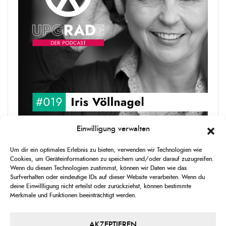
Einwilligung verwalten
upgRADe #019 Iris Völlnagel
Um dir ein optimales Erlebnis zu bieten, verwenden wir Technologien wie
Iris Völlnagel hat schon auf unterschiedlichen Kontinenten gelebt
Cookies, um Geräteinformationen zu speichern und/oder darauf zuzugreifen.
und gearbeitet, spricht mehrere Sprachen und berichtet
Wenn du diesen Technologien zustimmst, können wir Daten wie das
leidenschaftlich gerne über das, was sie erlebt – als Journalistin,
Surfverhalten oder eindeutige IDs auf dieser Website verarbeiten. Wenn du
[...]
deine Einwillligung nicht erteilst oder zurückziehst, können bestimmte
Merkmale und Funktionen beeinträchtigt werden.
1
X
CHANGE
SKIP
PLAY
JUMP
SHAR
PLAYBACK
THIS
BACKWARD
PAUSE
FORWARD
AKZEPTIEREN