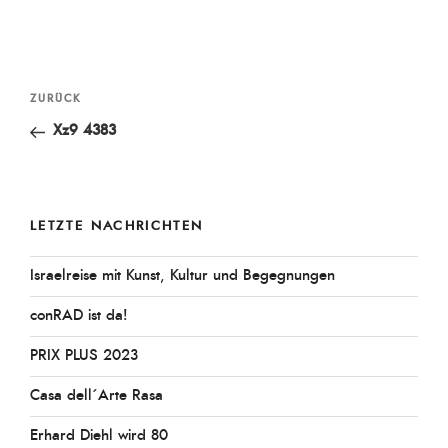
Beitragsnavigation
Vorheriger
ZURÜCK
Beitrag
Xz9 4383
LETZTE NACHRICHTEN
Israelreise mit Kunst, Kultur und Begegnungen
conRAD ist da!
PRIX PLUS 2023
Casa dell´Arte Rasa
Erhard Diehl wird 80