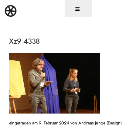
Zum
DAS RAD
Christen in künstlerischen Berufen
Inhalt
springen
Xz9 4338
Veröffentlicht
eingetragen am
9. Februar 2024
von
Andreas Junge
(
Design
)
am