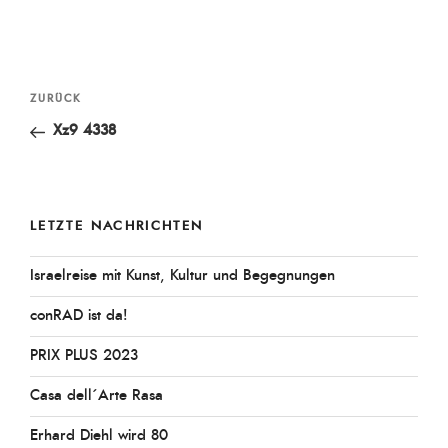
Beitragsnavigation
Vorheriger
ZURÜCK
Beitrag
Xz9 4338
LETZTE NACHRICHTEN
Israelreise mit Kunst, Kultur und Begegnungen
conRAD ist da!
PRIX PLUS 2023
Casa dell´Arte Rasa
Erhard Diehl wird 80