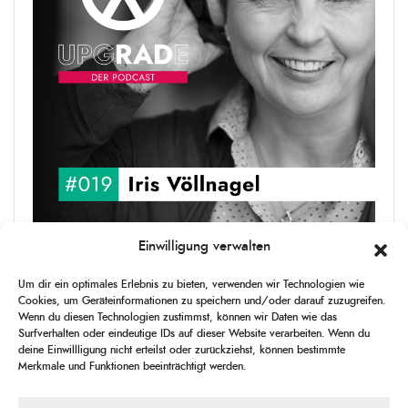
Einwilligung verwalten
upgRADe #019 Iris Völlnagel
Iris Völlnagel hat schon auf unterschiedlichen Kontinenten gelebt
Um dir ein optimales Erlebnis zu bieten, verwenden wir Technologien wie
und gearbeitet, spricht mehrere Sprachen und berichtet
Cookies, um Geräteinformationen zu speichern und/oder darauf zuzugreifen.
leidenschaftlich gerne über das, was sie erlebt – als Journalistin,
Wenn du diesen Technologien zustimmst, können wir Daten wie das
[...]
Surfverhalten oder eindeutige IDs auf dieser Website verarbeiten. Wenn du
deine Einwillligung nicht erteilst oder zurückziehst, können bestimmte
Merkmale und Funktionen beeinträchtigt werden.
1
X
CHANGE
SKIP
PLAY
JUMP
SHAR
PLAYBACK
THIS
BACKWARD
PAUSE
FORWARD