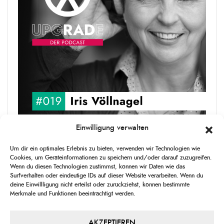
Einwilligung verwalten
upgRADe #019 Iris Völlnagel
Um dir ein optimales Erlebnis zu bieten, verwenden wir Technologien wie
Iris Völlnagel hat schon auf unterschiedlichen Kontinenten gelebt
Cookies, um Geräteinformationen zu speichern und/oder darauf zuzugreifen.
und gearbeitet, spricht mehrere Sprachen und berichtet
Wenn du diesen Technologien zustimmst, können wir Daten wie das
leidenschaftlich gerne über das, was sie erlebt – als Journalistin,
Surfverhalten oder eindeutige IDs auf dieser Website verarbeiten. Wenn du
[...]
deine Einwillligung nicht erteilst oder zurückziehst, können bestimmte
Merkmale und Funktionen beeinträchtigt werden.
1
X
CHANGE
SKIP
PLAY
JUMP
SHAR
PLAYBACK
THIS
BACKWARD
PAUSE
FORWARD
AKZEPTIEREN