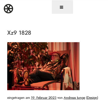
Zum
DAS RAD
Christen in künstlerischen Berufen
Inhalt
springen
Xz9 1828
Veröffentlicht
eingetragen am
19. Februar 2023
von
Andreas Junge
(
Design
)
am