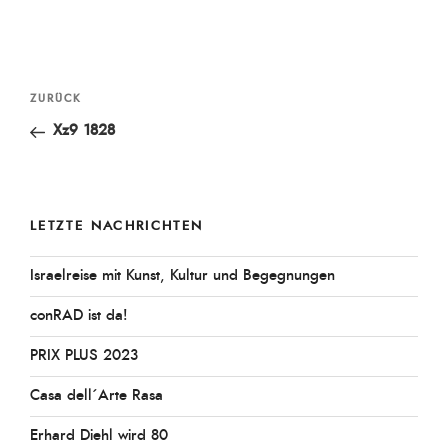
Beitragsnavigation
Vorheriger
ZURÜCK
Beitrag
Xz9 1828
LETZTE NACHRICHTEN
Israelreise mit Kunst, Kultur und Begegnungen
conRAD ist da!
PRIX PLUS 2023
Casa dell´Arte Rasa
Erhard Diehl wird 80