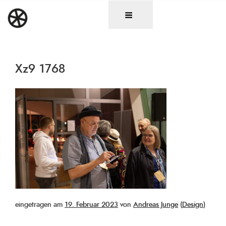
Zum
DAS RAD
Christen in künstlerischen Berufen
Inhalt
springen
Xz9 1768
Veröffentlicht
eingetragen am
19. Februar 2023
von
Andreas Junge
(
Design
)
am