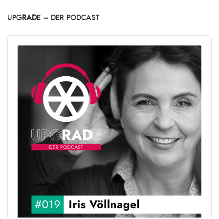
UPG
RAD
E – DER PODCAST
Audio
Player