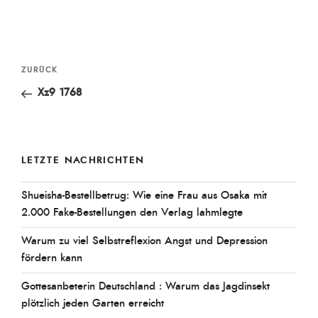
Beitragsnavigation
Vorheriger
ZURÜCK
Beitrag
Xz9 1768
LETZTE NACHRICHTEN
Shueisha-Bestellbetrug: Wie eine Frau aus Osaka mit
2.000 Fake-Bestellungen den Verlag lahmlegte
Warum zu viel Selbstreflexion Angst und Depression
fördern kann
Gottesanbeterin Deutschland : Warum das Jagdinsekt
plötzlich jeden Garten erreicht