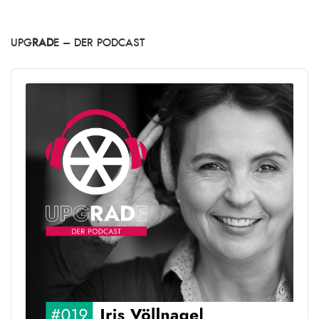
UPG
RAD
E – DER PODCAST
Audio
Player