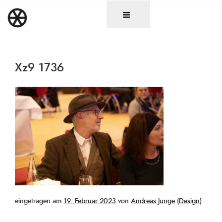
Zum
DAS RAD
Christen in künstlerischen Berufen
Inhalt
springen
Xz9 1736
Veröffentlicht
eingetragen am
19. Februar 2023
von
Andreas Junge
(
Design
)
am