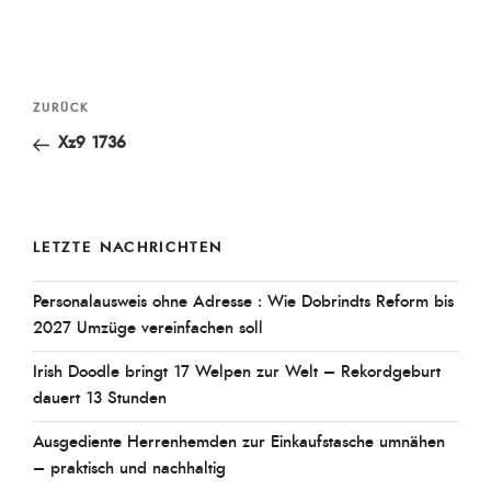
Beitragsnavigation
Vorheriger
ZURÜCK
Beitrag
Xz9 1736
LETZTE NACHRICHTEN
Personalausweis ohne Adresse : Wie Dobrindts Reform bis
2027 Umzüge vereinfachen soll
Irish Doodle bringt 17 Welpen zur Welt – Rekordgeburt
dauert 13 Stunden
Ausgediente Herrenhemden zur Einkaufstasche umnähen
– praktisch und nachhaltig