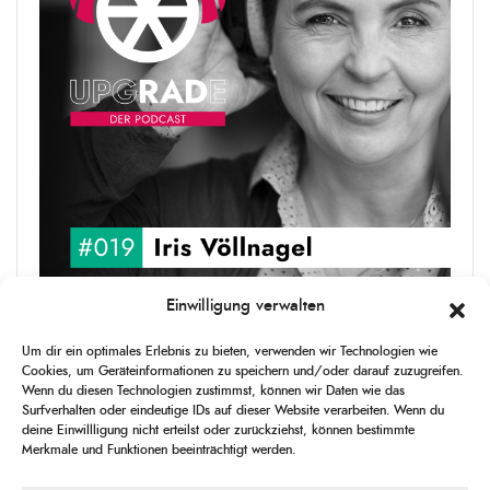
Einwilligung verwalten
upgRADe #019 Iris Völlnagel
Um dir ein optimales Erlebnis zu bieten, verwenden wir Technologien wie
Iris Völlnagel hat schon auf unterschiedlichen Kontinenten gelebt
Cookies, um Geräteinformationen zu speichern und/oder darauf zuzugreifen.
und gearbeitet, spricht mehrere Sprachen und berichtet
Wenn du diesen Technologien zustimmst, können wir Daten wie das
leidenschaftlich gerne über das, was sie erlebt – als Journalistin,
Surfverhalten oder eindeutige IDs auf dieser Website verarbeiten. Wenn du
[...]
deine Einwillligung nicht erteilst oder zurückziehst, können bestimmte
Merkmale und Funktionen beeinträchtigt werden.
1
X
CHANGE
SKIP
PLAY
JUMP
SHAR