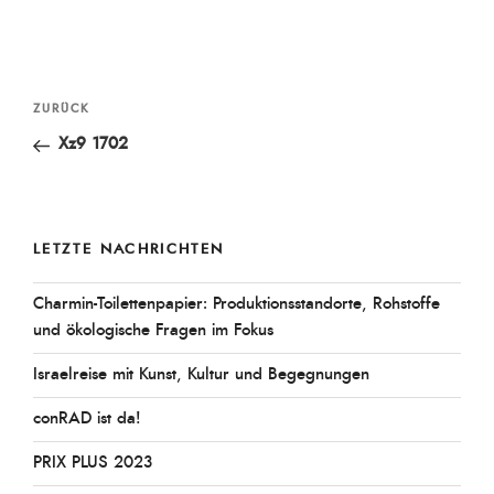
Beitragsnavigation
Vorheriger
ZURÜCK
Beitrag
Xz9 1702
LETZTE NACHRICHTEN
Charmin-Toilettenpapier: Produktionsstandorte, Rohstoffe
und ökologische Fragen im Fokus
Israelreise mit Kunst, Kultur und Begegnungen
conRAD ist da!
PRIX PLUS 2023