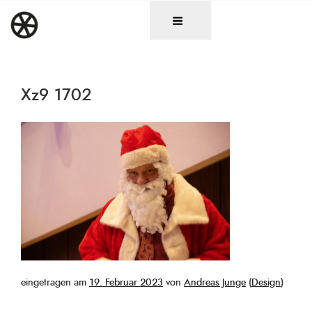
Zum
DAS RAD
Christen in künstlerischen Berufen
Inhalt
springen
Xz9 1702
Veröffentlicht
eingetragen am
19. Februar 2023
von
Andreas Junge
(
Design
)
am