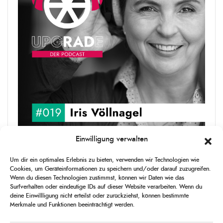
Einwilligung verwalten
upgRADe #019 Iris Völlnagel
Um dir ein optimales Erlebnis zu bieten, verwenden wir Technologien wie
Iris Völlnagel hat schon auf unterschiedlichen Kontinenten gelebt
Cookies, um Geräteinformationen zu speichern und/oder darauf zuzugreifen.
und gearbeitet, spricht mehrere Sprachen und berichtet
Wenn du diesen Technologien zustimmst, können wir Daten wie das
leidenschaftlich gerne über das, was sie erlebt – als Journalistin,
Surfverhalten oder eindeutige IDs auf dieser Website verarbeiten. Wenn du
[...]
deine Einwillligung nicht erteilst oder zurückziehst, können bestimmte
Merkmale und Funktionen beeinträchtigt werden.
1
X
CHANGE
SKIP
PLAY
JUMP
SHAR