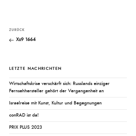
Beitragsnavigation
Vorheriger
ZURÜCK
Beitrag
Xz9 1664
LETZTE NACHRICHTEN
Wirtschaftskrise verschärft sich: Russlands einziger
Fernsehhersteller gehört der Vergangenheit an
Israelreise mit Kunst, Kultur und Begegnungen
conRAD ist da!
PRIX PLUS 2023