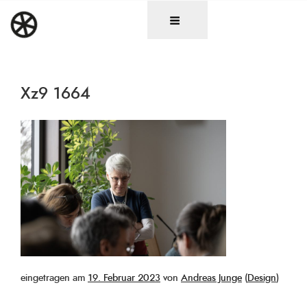
Zum
DAS RAD
Christen in künstlerischen Berufen
Inhalt
springen
Xz9 1664
Veröffentlicht
eingetragen am
19. Februar 2023
von
Andreas Junge
(
Design
)
am