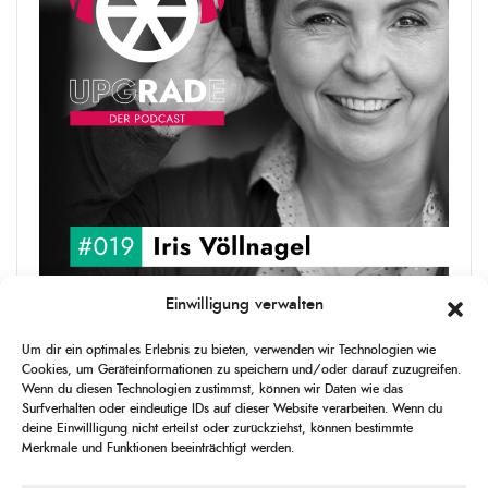
Einwilligung verwalten
upgRADe #019 Iris Völlnagel
Um dir ein optimales Erlebnis zu bieten, verwenden wir Technologien wie
Iris Völlnagel hat schon auf unterschiedlichen Kontinenten gelebt
Cookies, um Geräteinformationen zu speichern und/oder darauf zuzugreifen.
und gearbeitet, spricht mehrere Sprachen und berichtet
Wenn du diesen Technologien zustimmst, können wir Daten wie das
leidenschaftlich gerne über das, was sie erlebt – als Journalistin,
Surfverhalten oder eindeutige IDs auf dieser Website verarbeiten. Wenn du
[...]
deine Einwillligung nicht erteilst oder zurückziehst, können bestimmte
Merkmale und Funktionen beeinträchtigt werden.
1
X
CHANGE
SKIP
PLAY
JUMP
SHAR