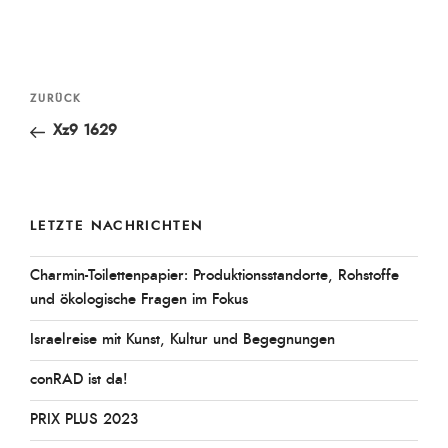
Beitragsnavigation
Vorheriger
ZURÜCK
Beitrag
Xz9 1629
LETZTE NACHRICHTEN
Charmin-Toilettenpapier: Produktionsstandorte, Rohstoffe
und ökologische Fragen im Fokus
Israelreise mit Kunst, Kultur und Begegnungen
conRAD ist da!
PRIX PLUS 2023