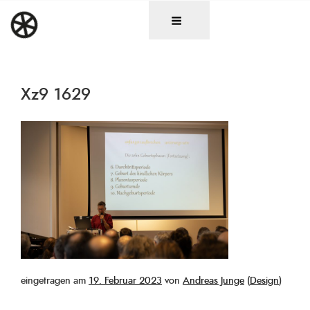
Zum
DAS RAD
Christen in künstlerischen Berufen
Inhalt
springen
Xz9 1629
Veröffentlicht
eingetragen am
19. Februar 2023
von
Andreas Junge
(
Design
)
am