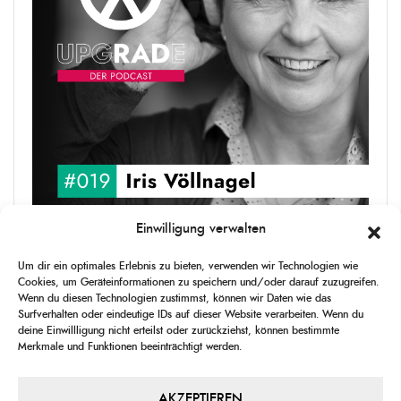
Einwilligung verwalten
upgRADe #019 Iris Völlnagel
Um dir ein optimales Erlebnis zu bieten, verwenden wir Technologien wie
Iris Völlnagel hat schon auf unterschiedlichen Kontinenten gelebt
Cookies, um Geräteinformationen zu speichern und/oder darauf zuzugreifen.
und gearbeitet, spricht mehrere Sprachen und berichtet
Wenn du diesen Technologien zustimmst, können wir Daten wie das
leidenschaftlich gerne über das, was sie erlebt – als Journalistin,
Surfverhalten oder eindeutige IDs auf dieser Website verarbeiten. Wenn du
[...]
deine Einwillligung nicht erteilst oder zurückziehst, können bestimmte
Merkmale und Funktionen beeinträchtigt werden.
1
X
CHANGE
SKIP
PLAY
JUMP
SHAR
PLAYBACK
THIS
BACKWARD
PAUSE
FORWARD
AKZEPTIEREN