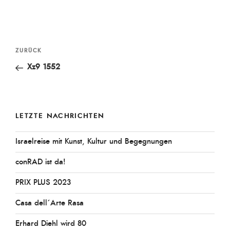
Beitragsnavigation
Vorheriger
ZURÜCK
Beitrag
Xz9 1552
LETZTE NACHRICHTEN
Israelreise mit Kunst, Kultur und Begegnungen
conRAD ist da!
PRIX PLUS 2023
Casa dell´Arte Rasa
Erhard Diehl wird 80