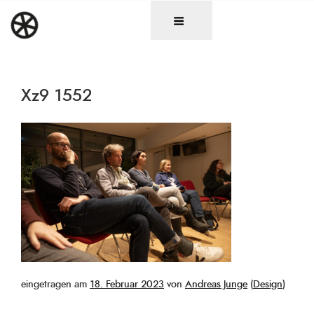
Zum
DAS RAD
Christen in künstlerischen Berufen
Inhalt
springen
Xz9 1552
Veröffentlicht
eingetragen am
18. Februar 2023
von
Andreas Junge
(
Design
)
am