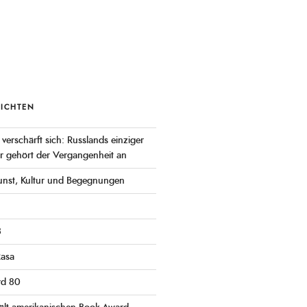
RICHTEN
 verschärft sich: Russlands einziger
er gehört der Vergangenheit an
 Kunst, Kultur und Begegnungen
3
Rasa
rd 80