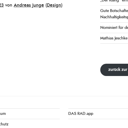
„Der Klang“ erh
23
von
Andreas Junge
(
Design
)
Gute Botschaft
Nachhaltigkeits
Nominiert für d
Mathias Jeschk
zurück zur
sum
DAS RAD.app
chutz