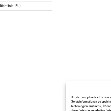
Richtlinie (EU)
Um dir ein optimales Erlebnis
Geräteinformationen zu speich
Technologien zustimmst, können
dieser Website verarbeiten. Wen