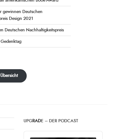
ält amerikanischen Book-Award
er gewinnen Deutschen
preis Design 2021
en Deutschen Nachhaltigkeitspreis
e Gedenktag
 Übersicht
UPG
RAD
E – DER PODCAST
Audio