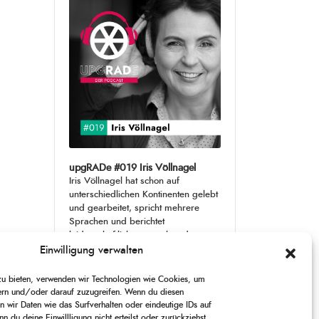
Player
upgRADe #019 Iris Völlnagel
Iris Völlnagel hat schon auf
unterschiedlichen Kontinenten gelebt
und gearbeitet, spricht mehrere
Sprachen und berichtet
leidenschaftlich gerne über das, was
sie erlebt – als Journalistin,
[...]
Einwilligung verwalten
 zu bieten, verwenden wir Technologien wie Cookies, um
1
X
CHANGE
SKIP
PLAY
JUMP
SHARE
ern und/oder darauf zuzugreifen. Wenn du diesen
PLAYBACK
THIS
 wir Daten wie das Surfverhalten oder eindeutige IDs auf
BACKWARD
PAUSE
FORWARD
00:00
RATE
00:00
EPISODE
n du deine Einwillligung nicht erteilst oder zurückziehst,