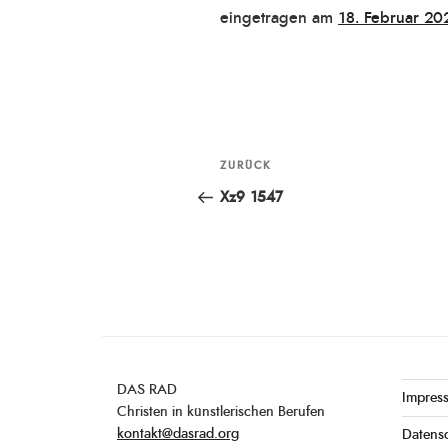
Veröffentlicht
eingetragen am
18. Februar 20
am
Beitragsnavigation
ZURÜCK
Vorheriger
Beitrag
Xz9 1547
DAS RAD
Impres
Christen in künstlerischen Berufen
kontakt@dasrad.org
Datens