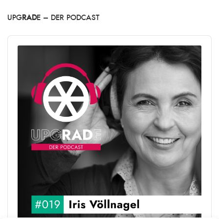
UPG
RAD
E – DER PODCAST
Audio
Player