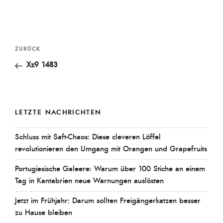
Beitragsnavigation
Vorheriger
ZURÜCK
Beitrag
Xz9 1483
LETZTE NACHRICHTEN
Schluss mit Saft-Chaos: Diese cleveren Löffel
revolutionieren den Umgang mit Orangen und Grapefruits
Portugiesische Galeere: Warum über 100 Stiche an einem
Tag in Kantabrien neue Warnungen auslösten
Jetzt im Frühjahr: Darum sollten Freigängerkatzen besser
zu Hause bleiben