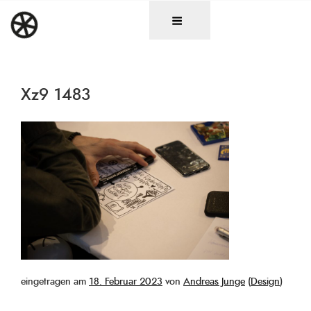
Zum
DAS RAD
Christen in künstlerischen Berufen
Inhalt
springen
Xz9 1483
Veröffentlicht
eingetragen am
18. Februar 2023
von
Andreas Junge
(
Design
)
am