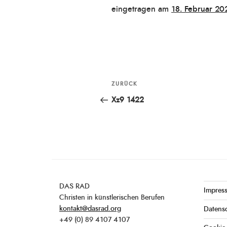
Veröffentlicht
eingetragen am
18. Februar 20
am
Beitragsnavigation
ZURÜCK
Vorheriger
Beitrag
Xz9 1422
DAS RAD
Impres
Christen in künstlerischen Berufen
kontakt@dasrad.org
Datens
+49 (0) 89 4107 4107