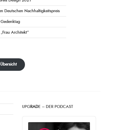
preis Design 2021
en Deutschen Nachhaltigkeitspreis
e Gedenktag
 „Frau Architekt“
 Übersicht
UPG
RAD
E – DER PODCAST
Audio
Player