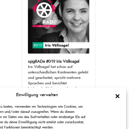
upgRADe #019 Iris Völlnagel
Iris Völlnagel hat schon auf
unterschiedlichen Kontinenten gelebt
und gearbeitet, spricht mehrere
Sprachen und berichtet
leidenschaftlich gerne über das, was
sie erlebt – als Journalistin,
[...]
Einwilligung verwalten
 zu bieten, verwenden wir Technologien wie Cookies, um
1
X
CHANGE
SKIP
PLAY
JUMP
SHARE
ern und/oder darauf zuzugreifen. Wenn du diesen
PLAYBACK
THIS
 wir Daten wie das Surfverhalten oder eindeutige IDs auf
BACKWARD
PAUSE
FORWARD
00:00
RATE
00:00
EPISODE
n du deine Einwillligung nicht erteilst oder zurückziehst,
 Funktionen beeinträchtigt werden.