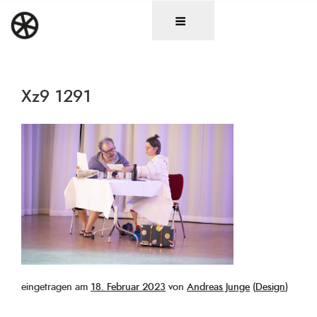
Zum
DAS RAD
Christen in künstlerischen Berufen
Inhalt
springen
Xz9 1291
Veröffentlicht
eingetragen am
18. Februar 2023
von
Andreas Junge
(
Design
)
am