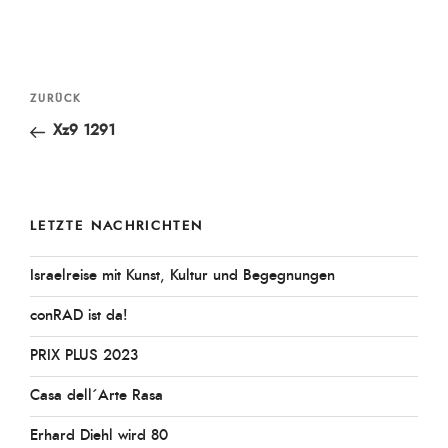
Beitragsnavigation
Vorheriger
ZURÜCK
Beitrag
Xz9 1291
LETZTE NACHRICHTEN
Israelreise mit Kunst, Kultur und Begegnungen
conRAD ist da!
PRIX PLUS 2023
Casa dell´Arte Rasa
Erhard Diehl wird 80