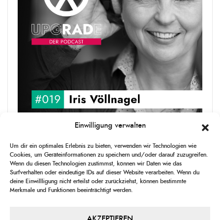
Einwilligung verwalten
upgRADe #019 Iris Völlnagel
Um dir ein optimales Erlebnis zu bieten, verwenden wir Technologien wie
Iris Völlnagel hat schon auf unterschiedlichen Kontinenten gelebt
Cookies, um Geräteinformationen zu speichern und/oder darauf zuzugreifen.
und gearbeitet, spricht mehrere Sprachen und berichtet
Wenn du diesen Technologien zustimmst, können wir Daten wie das
leidenschaftlich gerne über das, was sie erlebt – als Journalistin,
Surfverhalten oder eindeutige IDs auf dieser Website verarbeiten. Wenn du
[...]
deine Einwillligung nicht erteilst oder zurückziehst, können bestimmte
Merkmale und Funktionen beeinträchtigt werden.
1
X
CHANGE
SKIP
PLAY
JUMP
SHAR
PLAYBACK
THIS
BACKWARD
PAUSE
FORWARD
AKZEPTIEREN