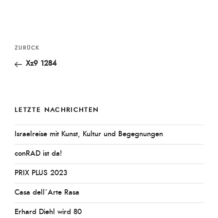
Beitragsnavigation
Vorheriger
ZURÜCK
Beitrag
Xz9 1284
LETZTE NACHRICHTEN
Israelreise mit Kunst, Kultur und Begegnungen
conRAD ist da!
PRIX PLUS 2023
Casa dell´Arte Rasa
Erhard Diehl wird 80