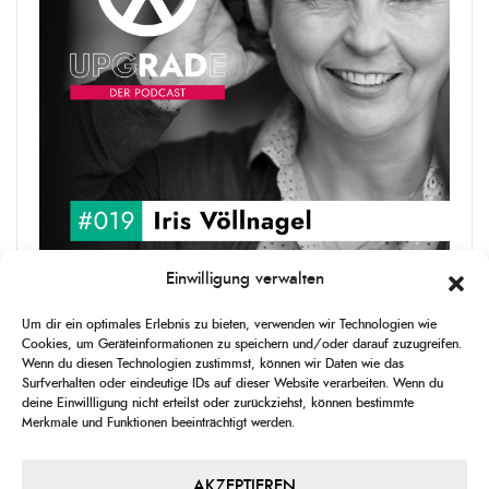
Einwilligung verwalten
upgRADe #019 Iris Völlnagel
Um dir ein optimales Erlebnis zu bieten, verwenden wir Technologien wie
Iris Völlnagel hat schon auf unterschiedlichen Kontinenten gelebt
Cookies, um Geräteinformationen zu speichern und/oder darauf zuzugreifen.
und gearbeitet, spricht mehrere Sprachen und berichtet
Wenn du diesen Technologien zustimmst, können wir Daten wie das
leidenschaftlich gerne über das, was sie erlebt – als Journalistin,
Surfverhalten oder eindeutige IDs auf dieser Website verarbeiten. Wenn du
[...]
deine Einwillligung nicht erteilst oder zurückziehst, können bestimmte
Merkmale und Funktionen beeinträchtigt werden.
1
X
CHANGE
SKIP
PLAY
JUMP
SHAR
PLAYBACK
THIS
BACKWARD
PAUSE
FORWARD
AKZEPTIEREN