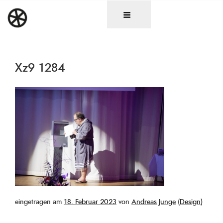
Zum
DAS RAD
Christen in künstlerischen Berufen
Inhalt
springen
Xz9 1284
Veröffentlicht
eingetragen am
18. Februar 2023
von
Andreas Junge
(
Design
)
am