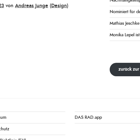
Nachhaltigkeits
23
von
Andreas Junge
(
Design
)
Nominiert für d
Mathias Jeschk
Monika Lepel ist
zurück zur
sum
DAS RAD.app
chutz