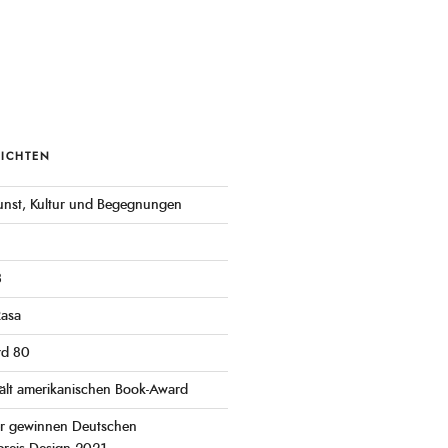
RICHTEN
 Kunst, Kultur und Begegnungen
3
Rasa
rd 80
ält amerikanischen Book-Award
er gewinnen Deutschen