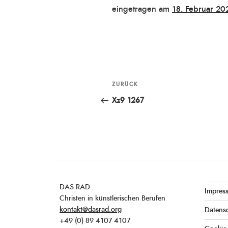
Veröffentlicht
eingetragen am
18. Februar 20
am
Beitragsnavigation
ZURÜCK
Vorheriger
Beitrag
Xz9 1267
DAS RAD
Impres
Christen in künstlerischen Berufen
kontakt@dasrad.org
Datens
+49 (0) 89 4107 4107