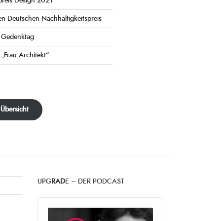
preis Design 2021
en Deutschen Nachhaltigkeitspreis
e Gedenktag
 „Frau Architekt“
 Übersicht
UPG
RAD
E – DER PODCAST
Audio
Player