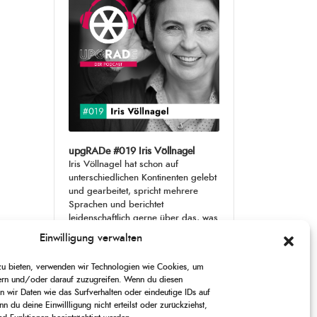
upgRADe #019 Iris Völlnagel
Iris Völlnagel hat schon auf
unterschiedlichen Kontinenten gelebt
und gearbeitet, spricht mehrere
Sprachen und berichtet
leidenschaftlich gerne über das, was
sie erlebt – als Journalistin,
[...]
Einwilligung verwalten
1
 zu bieten, verwenden wir Technologien wie Cookies, um
X
CHANGE
SKIP
PLAY
JUMP
SHARE
ern und/oder darauf zuzugreifen. Wenn du diesen
PLAYBACK
THIS
BACKWARD
PAUSE
FORWARD
 wir Daten wie das Surfverhalten oder eindeutige IDs auf
00:00
RATE
00:00
EPISODE
n du deine Einwillligung nicht erteilst oder zurückziehst,