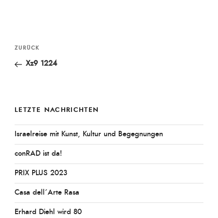
Beitragsnavigation
Vorheriger
ZURÜCK
Beitrag
Xz9 1224
LETZTE NACHRICHTEN
Israelreise mit Kunst, Kultur und Begegnungen
conRAD ist da!
PRIX PLUS 2023
Casa dell´Arte Rasa
Erhard Diehl wird 80