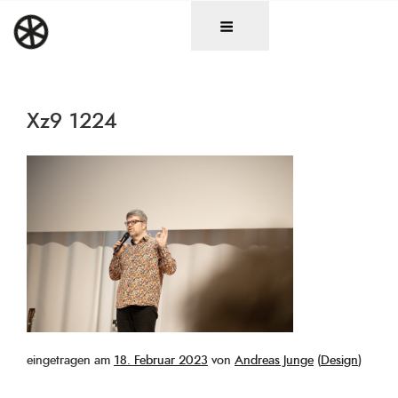
Zum
DAS RAD
Christen in künstlerischen Berufen
Inhalt
springen
Xz9 1224
Veröffentlicht
eingetragen am
18. Februar 2023
von
Andreas Junge
(
Design
)
am