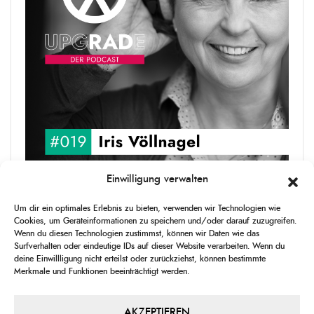
Einwilligung verwalten
upgRADe #019 Iris Völlnagel
Um dir ein optimales Erlebnis zu bieten, verwenden wir Technologien wie
Iris Völlnagel hat schon auf unterschiedlichen Kontinenten gelebt
Cookies, um Geräteinformationen zu speichern und/oder darauf zuzugreifen.
und gearbeitet, spricht mehrere Sprachen und berichtet
Wenn du diesen Technologien zustimmst, können wir Daten wie das
leidenschaftlich gerne über das, was sie erlebt – als Journalistin,
Surfverhalten oder eindeutige IDs auf dieser Website verarbeiten. Wenn du
[...]
deine Einwillligung nicht erteilst oder zurückziehst, können bestimmte
Merkmale und Funktionen beeinträchtigt werden.
1
X
CHANGE
SKIP
PLAY
JUMP
SHAR
PLAYBACK
THIS
BACKWARD
PAUSE
FORWARD
AKZEPTIEREN