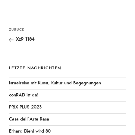
Beitragsnavigation
Vorheriger
ZURÜCK
Beitrag
Xz9 1184
LETZTE NACHRICHTEN
Israelreise mit Kunst, Kultur und Begegnungen
conRAD ist da!
PRIX PLUS 2023
Casa dell´Arte Rasa
Erhard Diehl wird 80