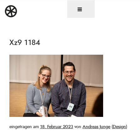
Zum
DAS RAD
Christen in künstlerischen Berufen
Inhalt
springen
Xz9 1184
Veröffentlicht
eingetragen am
18. Februar 2023
von
Andreas Junge
(
Design
)
am