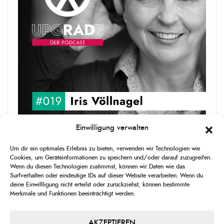
Einwilligung verwalten
upgRADe #019 Iris Völlnagel
Um dir ein optimales Erlebnis zu bieten, verwenden wir Technologien wie
Iris Völlnagel hat schon auf unterschiedlichen Kontinenten gelebt
Cookies, um Geräteinformationen zu speichern und/oder darauf zuzugreifen.
und gearbeitet, spricht mehrere Sprachen und berichtet
Wenn du diesen Technologien zustimmst, können wir Daten wie das
leidenschaftlich gerne über das, was sie erlebt – als Journalistin,
Surfverhalten oder eindeutige IDs auf dieser Website verarbeiten. Wenn du
[...]
deine Einwillligung nicht erteilst oder zurückziehst, können bestimmte
Merkmale und Funktionen beeinträchtigt werden.
1
X
CHANGE
SKIP
PLAY
JUMP
SHAR
PLAYBACK
THIS
BACKWARD
PAUSE
FORWARD
AKZEPTIEREN