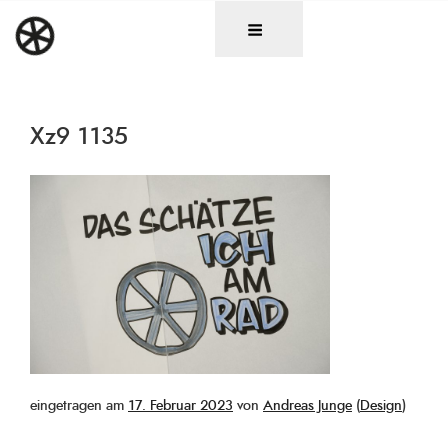
Zum
DAS RAD
Christen in künstlerischen Berufen
Inhalt
springen
Xz9 1135
Veröffentlicht
eingetragen am
17. Februar 2023
von
Andreas Junge
(
Design
)
am