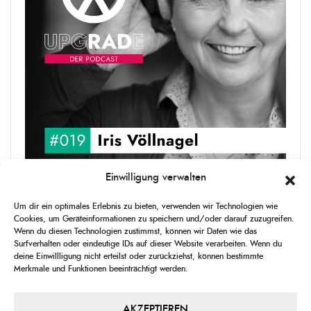
Einwilligung verwalten
upgRADe #019 Iris Völlnagel
Um dir ein optimales Erlebnis zu bieten, verwenden wir Technologien wie
Iris Völlnagel hat schon auf unterschiedlichen Kontinenten gelebt
Cookies, um Geräteinformationen zu speichern und/oder darauf zuzugreifen.
und gearbeitet, spricht mehrere Sprachen und berichtet
Wenn du diesen Technologien zustimmst, können wir Daten wie das
leidenschaftlich gerne über das, was sie erlebt – als Journalistin,
Surfverhalten oder eindeutige IDs auf dieser Website verarbeiten. Wenn du
[...]
deine Einwillligung nicht erteilst oder zurückziehst, können bestimmte
Merkmale und Funktionen beeinträchtigt werden.
1
X
CHANGE
SKIP
PLAY
JUMP
SHAR
PLAYBACK
THIS
BACKWARD
PAUSE
FORWARD
AKZEPTIEREN