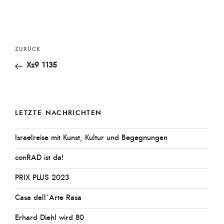
Beitragsnavigation
Vorheriger
ZURÜCK
Beitrag
Xz9 1135
LETZTE NACHRICHTEN
Israelreise mit Kunst, Kultur und Begegnungen
conRAD ist da!
PRIX PLUS 2023
Casa dell´Arte Rasa
Erhard Diehl wird 80