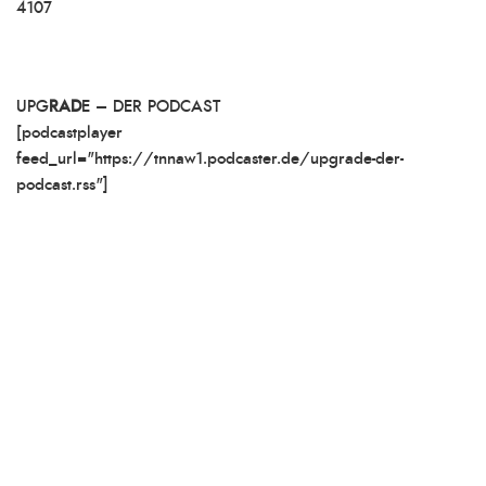
4107
UPG
RAD
E – DER PODCAST
[podcastplayer
feed_url="https://tnnaw1.podcaster.de/upgrade-der-
podcast.rss"]