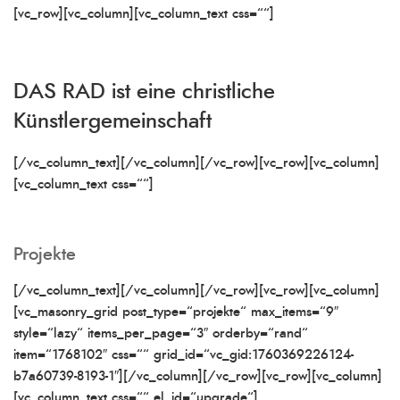
[vc_row][vc_column][vc_column_text css=““]
DAS RAD ist eine christliche
Künstlergemeinschaft
[/vc_column_text][/vc_column][/vc_row][vc_row][vc_column]
[vc_column_text css=““]
Projekte
[/vc_column_text][/vc_column][/vc_row][vc_row][vc_column]
[vc_masonry_grid post_type=“projekte“ max_items=“9″
style=“lazy“ items_per_page=“3″ orderby=“rand“
item=“1768102″ css=““ grid_id=“vc_gid:1760369226124-
b7a60739-8193-1″][/vc_column][/vc_row][vc_row][vc_column]
[vc_column_text css=““ el_id=“upgrade“]