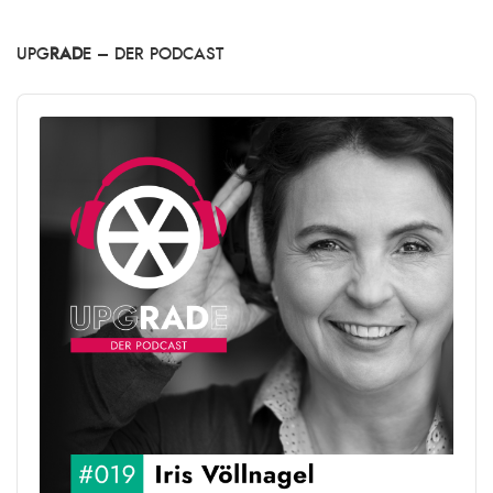
UPG
RAD
E – DER PODCAST
Audio
Player