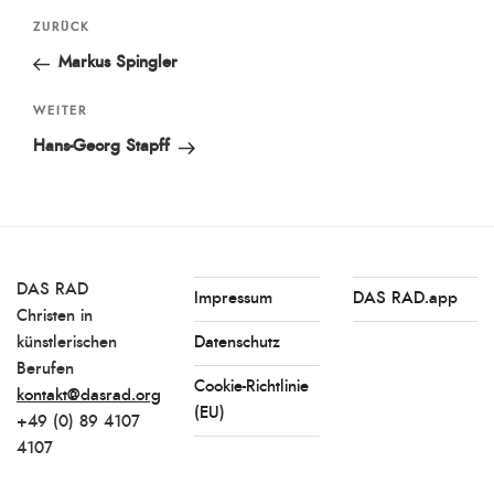
Beitragsnavigation
Vorheriger
ZURÜCK
Beitrag
Markus Spingler
Nächster
WEITER
Beitrag
Hans-Georg Stapff
DAS RAD
Impressum
DAS RAD.app
Christen in
künstlerischen
Datenschutz
Berufen
Cookie-Richtlinie
kontakt@dasrad.org
(EU)
+49 (0) 89 4107
4107