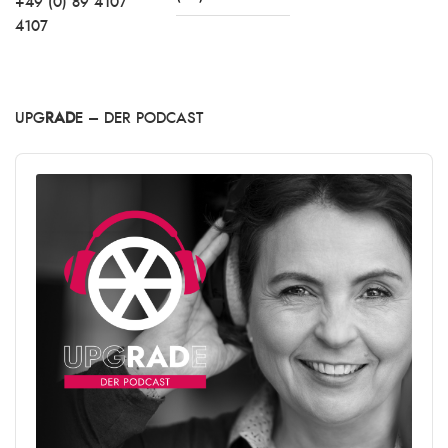
+49 (0) 89 4107
4107
UPG
RAD
E – DER PODCAST
Audio
Player