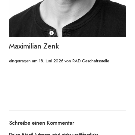
Maximilian Zenk
Veröffentlicht
eingetragen am
18. Juni 2026
von
RAD Geschäftsstelle
am
Schreibe einen Kommentar
Deine E-Mail-Adresse wird nicht veröffentlicht.