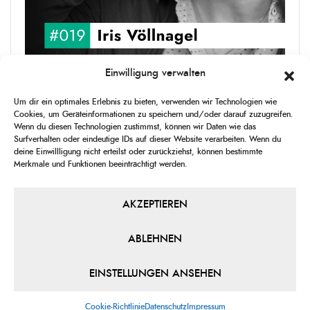
Einwilligung verwalten
upgRADe #019 Iris Völlnagel
Um dir ein optimales Erlebnis zu bieten, verwenden wir Technologien wie
Iris Völlnagel hat schon auf unterschiedlichen Kontinenten gelebt
Cookies, um Geräteinformationen zu speichern und/oder darauf zuzugreifen.
und gearbeitet, spricht mehrere Sprachen und berichtet
Wenn du diesen Technologien zustimmst, können wir Daten wie das
leidenschaftlich gerne über das, was sie erlebt – als Journalistin,
Surfverhalten oder eindeutige IDs auf dieser Website verarbeiten. Wenn du
[...]
deine Einwillligung nicht erteilst oder zurückziehst, können bestimmte
Merkmale und Funktionen beeinträchtigt werden.
1
X
CHANGE
SKIP
PLAY
JUMP
SHAR
PLAYBACK
THIS
BACKWARD
PAUSE
FORWARD
AKZEPTIEREN
00:00
RATE
00:00
EPISO
ABLEHNEN
PREVIOUS
SHOW
NEXT
EPISODE
EPISODES
EPIS
Show
LIST
Podcast
EINSTELLUNGEN ANSEHEN
Information
Cookie-Richtlinie
Datenschutz
Impressum