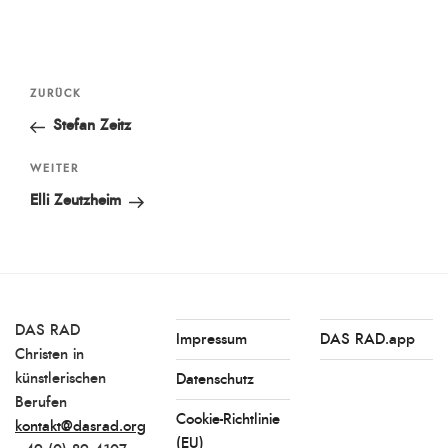
Beitragsnavigation
Vorheriger
ZURÜCK
Beitrag
Stefan Zeitz
Nächster
WEITER
Beitrag
Elli Zeutzheim
DAS RAD
Impressum
DAS RAD.app
Christen in
künstlerischen
Datenschutz
Berufen
Cookie-Richtlinie
kontakt@dasrad.org
(EU)