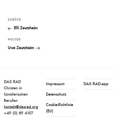
Beitragsnavigation
Vorheriger
ZURÜCK
Beitrag
Elli Zeutzheim
Nächster
WEITER
Beitrag
Uwe Zeutzheim
DAS RAD
Impressum
DAS RAD.app
Christen in
künstlerischen
Datenschutz
Berufen
Cookie-Richtlinie
kontakt@dasrad.org
(EU)
+49 (0) 89 4107