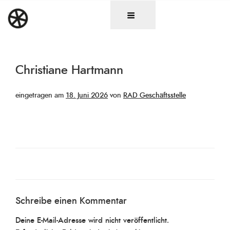
Zum
DAS RAD
Christen in künstlerischen Berufen
Inhalt
springen
Christiane Hartmann
Veröffentlicht
eingetragen am
18. Juni 2026
von
RAD Geschäftsstelle
am
Schreibe einen Kommentar
Deine E-Mail-Adresse wird nicht veröffentlicht.