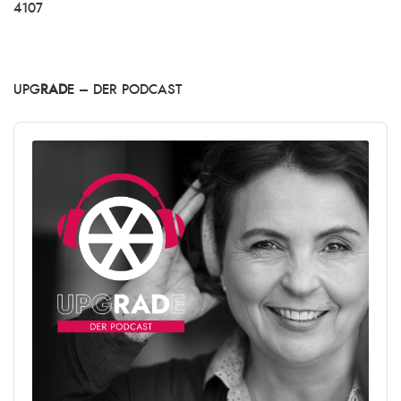
4107
UPG
RAD
E – DER PODCAST
Audio
Player