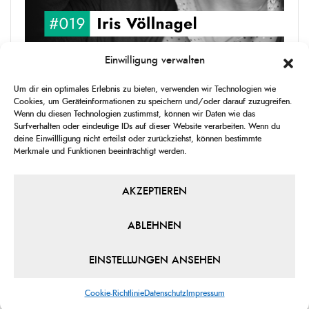
Einwilligung verwalten
upgRADe #019 Iris Völlnagel
Um dir ein optimales Erlebnis zu bieten, verwenden wir Technologien wie
Iris Völlnagel hat schon auf unterschiedlichen Kontinenten gelebt
Cookies, um Geräteinformationen zu speichern und/oder darauf zuzugreifen.
und gearbeitet, spricht mehrere Sprachen und berichtet
Wenn du diesen Technologien zustimmst, können wir Daten wie das
leidenschaftlich gerne über das, was sie erlebt – als Journalistin,
Surfverhalten oder eindeutige IDs auf dieser Website verarbeiten. Wenn du
[...]
deine Einwillligung nicht erteilst oder zurückziehst, können bestimmte
Merkmale und Funktionen beeinträchtigt werden.
1
X
CHANGE
SKIP
PLAY
JUMP
SHAR
PLAYBACK
THIS
BACKWARD
PAUSE
FORWARD
AKZEPTIEREN
00:00
RATE
00:00
EPISO
ABLEHNEN
PREVIOUS
SHOW
NEXT
EPISODE
EPISODES
EPIS
Show
LIST
EINSTELLUNGEN ANSEHEN
Podcast
Information
Cookie-Richtlinie
Datenschutz
Impressum