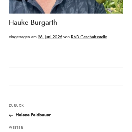
Hauke Burgarth
Veröffentlicht
eingetragen am
26. Juni 2026
von
RAD Geschäftsstelle
am
Beitragsnavigation
Vorheriger
ZURÜCK
Beitrag
Helene Feldbauer
Nächster
WEITER