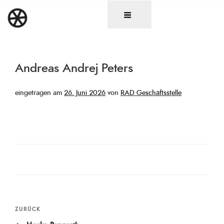
Zum
DAS RAD
Christen in künstlerischen Berufen
Inhalt
springen
Andreas Andrej Peters
Veröffentlicht
eingetragen am
26. Juni 2026
von
RAD Geschäftsstelle
am
Beitragsnavigation
Vorheriger
ZURÜCK
Beitrag