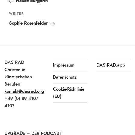
Hauke Burgarth
Nächster
WEITER
Beitrag
Sophie Rosenfelder
DAS RAD
Impressum
DAS RAD.app
Christen in
künstlerischen
Datenschutz
Berufen
Cookie-Richtlinie
kontakt@dasrad.org
(EU)
+49 (0) 89 4107
4107
UPG
RAD
E – DER PODCAST