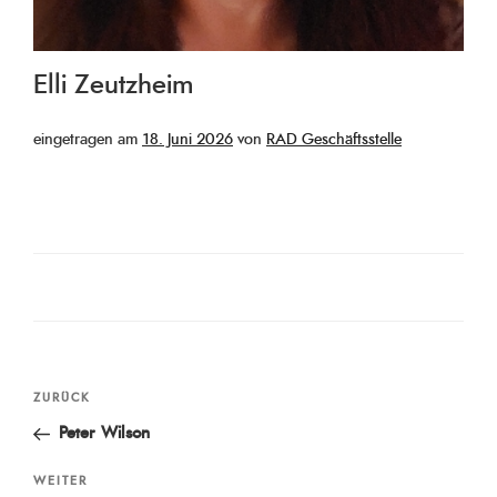
Elli Zeutzheim
Veröffentlicht
eingetragen am
18. Juni 2026
von
RAD Geschäftsstelle
am
Beitragsnavigation
Vorheriger
ZURÜCK
Beitrag
Peter Wilson
Nächster
WEITER