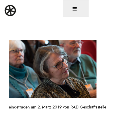
Zum
DAS RAD
Christen in künstlerischen Berufen
Inhalt
springen
Veröffentlicht
eingetragen am
2. März 2019
von
RAD Geschäftsstelle
am