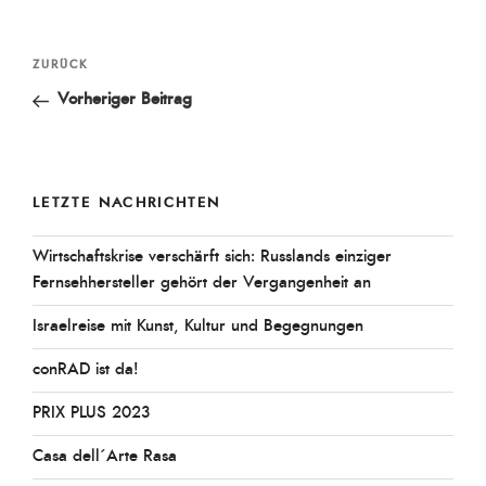
Beitragsnavigation
Vorheriger
ZURÜCK
Beitrag
Vorheriger Beitrag
LETZTE NACHRICHTEN
Wirtschaftskrise verschärft sich: Russlands einziger
Fernsehhersteller gehört der Vergangenheit an
Israelreise mit Kunst, Kultur und Begegnungen
conRAD ist da!
PRIX PLUS 2023
Casa dell´Arte Rasa