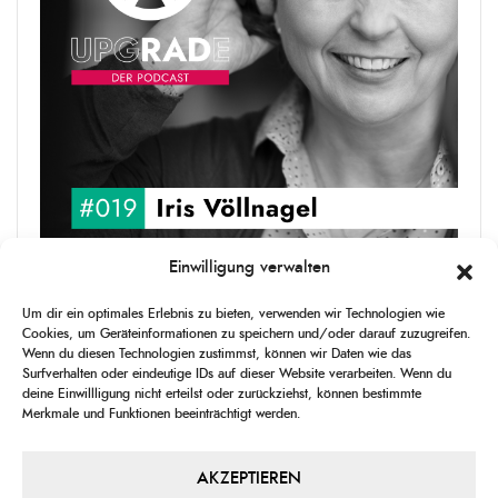
Einwilligung verwalten
upgRADe #019 Iris Völlnagel
Um dir ein optimales Erlebnis zu bieten, verwenden wir Technologien wie
Iris Völlnagel hat schon auf unterschiedlichen Kontinenten gelebt
Cookies, um Geräteinformationen zu speichern und/oder darauf zuzugreifen.
und gearbeitet, spricht mehrere Sprachen und berichtet
Wenn du diesen Technologien zustimmst, können wir Daten wie das
leidenschaftlich gerne über das, was sie erlebt – als Journalistin,
Surfverhalten oder eindeutige IDs auf dieser Website verarbeiten. Wenn du
[...]
deine Einwillligung nicht erteilst oder zurückziehst, können bestimmte
Merkmale und Funktionen beeinträchtigt werden.
1
X
CHANGE
SKIP
PLAY
JUMP
SHAR
PLAYBACK
THIS
BACKWARD
PAUSE
FORWARD
AKZEPTIEREN
00:00
RATE
00:00
EPISO