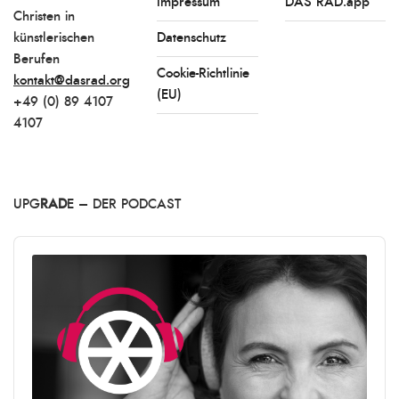
Impressum
DAS RAD.app
Christen in
künstlerischen
Datenschutz
Berufen
Cookie-Richtlinie
kontakt@dasrad.org
(EU)
+49 (0) 89 4107
4107
UPG
RAD
E – DER PODCAST
Audio
Player