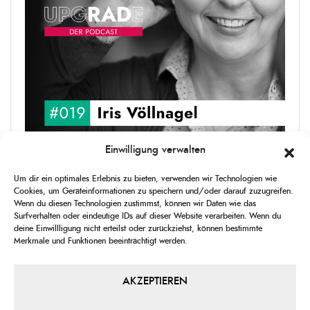
Einwilligung verwalten
upgRADe #019 Iris Völlnagel
Um dir ein optimales Erlebnis zu bieten, verwenden wir Technologien wie
Iris Völlnagel hat schon auf unterschiedlichen Kontinenten gelebt
Cookies, um Geräteinformationen zu speichern und/oder darauf zuzugreifen.
und gearbeitet, spricht mehrere Sprachen und berichtet
Wenn du diesen Technologien zustimmst, können wir Daten wie das
leidenschaftlich gerne über das, was sie erlebt – als Journalistin,
Surfverhalten oder eindeutige IDs auf dieser Website verarbeiten. Wenn du
[...]
deine Einwillligung nicht erteilst oder zurückziehst, können bestimmte
Merkmale und Funktionen beeinträchtigt werden.
1
X
CHANGE
SKIP
PLAY
JUMP
SHAR
PLAYBACK
THIS
BACKWARD
PAUSE
FORWARD
AKZEPTIEREN
00:00
RATE
00:00
EPISO