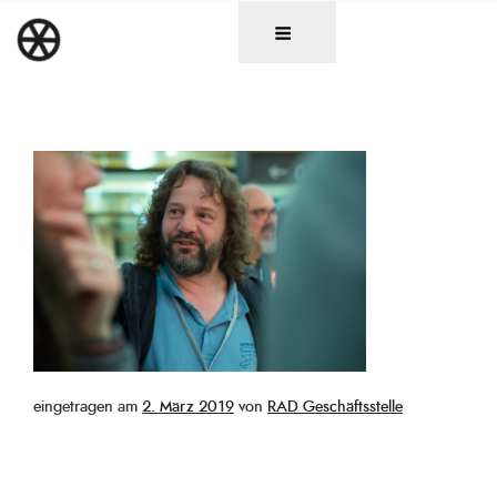
Zum
DAS RAD
Christen in künstlerischen Berufen
Inhalt
springen
Veröffentlicht
eingetragen am
2. März 2019
von
RAD Geschäftsstelle
am