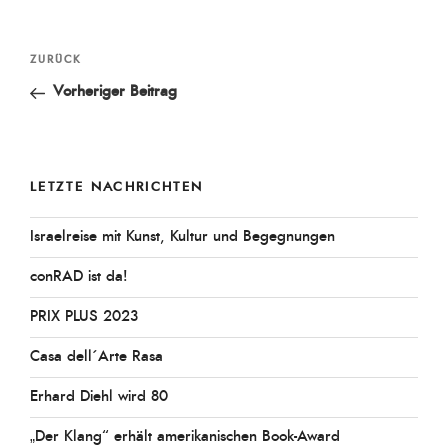
Beitragsnavigation
Vorheriger
ZURÜCK
Beitrag
Vorheriger Beitrag
LETZTE NACHRICHTEN
Israelreise mit Kunst, Kultur und Begegnungen
conRAD ist da!
PRIX PLUS 2023
Casa dell´Arte Rasa
Erhard Diehl wird 80
„Der Klang“ erhält amerikanischen Book-Award