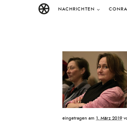
Zum
DAS RAD
Christen in künstlerischen Berufen
NACHRICHTEN
CONR
Inhalt
springen
Veröffentlicht
eingetragen am
1. März 2019
v
am