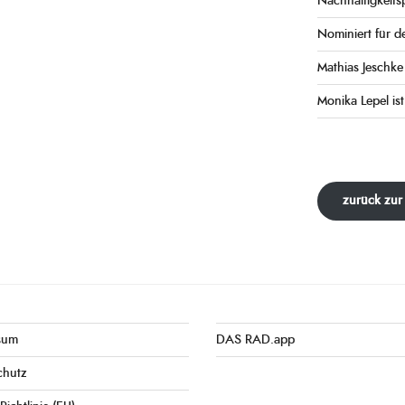
Nachhaltigkeits
Nominiert für d
Mathias Jeschk
Monika Lepel ist
zurück zur
sum
DAS RAD.app
chutz