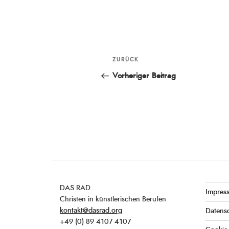
Beitragsnavigation
ZURÜCK
Vorheriger
Beitrag
Vorheriger Beitrag
DAS RAD
Impres
Christen in künstlerischen Berufen
kontakt@dasrad.org
Datens
+49 (0) 89 4107 4107