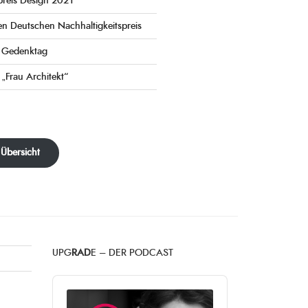
preis Design 2021
en Deutschen Nachhaltigkeitspreis
e Gedenktag
 „Frau Architekt“
 Übersicht
UPG
RAD
E – DER PODCAST
Audio
Player