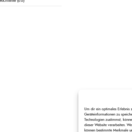
Richtlinie (EU)
Um dir ein optimales Erlebnis
Geräteinformationen zu speich
Technologien zustimmst, können
dieser Website verarbeiten. Wen
können bestimmte Merkmale und