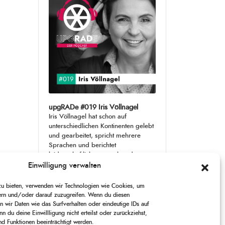
upgRADe #019 Iris Völlnagel
Iris Völlnagel hat schon auf
unterschiedlichen Kontinenten gelebt
und gearbeitet, spricht mehrere
Sprachen und berichtet
leidenschaftlich gerne über das, was
sie erlebt – als Journalistin,
[...]
Einwilligung verwalten
 zu bieten, verwenden wir Technologien wie Cookies, um
1
X
CHANGE
SKIP
PLAY
JUMP
SHARE
ern und/oder darauf zuzugreifen. Wenn du diesen
PLAYBACK
THIS
 wir Daten wie das Surfverhalten oder eindeutige IDs auf
BACKWARD
PAUSE
FORWARD
00:00
RATE
00:00
EPISODE
n du deine Einwillligung nicht erteilst oder zurückziehst,
 Funktionen beeinträchtigt werden.