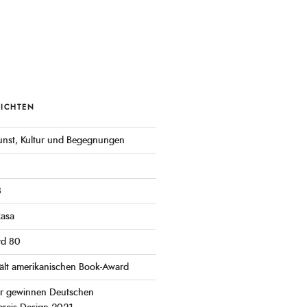
RICHTEN
 Kunst, Kultur und Begegnungen
3
Rasa
rd 80
ält amerikanischen Book-Award
er gewinnen Deutschen