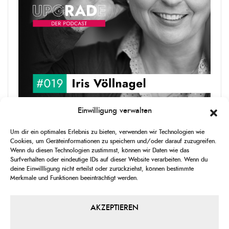
Einwilligung verwalten
upgRADe #019 Iris Völlnagel
Um dir ein optimales Erlebnis zu bieten, verwenden wir Technologien wie
Iris Völlnagel hat schon auf unterschiedlichen Kontinenten gelebt
Cookies, um Geräteinformationen zu speichern und/oder darauf zuzugreifen.
und gearbeitet, spricht mehrere Sprachen und berichtet
Wenn du diesen Technologien zustimmst, können wir Daten wie das
leidenschaftlich gerne über das, was sie erlebt – als Journalistin,
Surfverhalten oder eindeutige IDs auf dieser Website verarbeiten. Wenn du
[...]
deine Einwillligung nicht erteilst oder zurückziehst, können bestimmte
Merkmale und Funktionen beeinträchtigt werden.
1
X
CHANGE
SKIP
PLAY
JUMP
SHAR
PLAYBACK
THIS
BACKWARD
PAUSE
FORWARD
AKZEPTIEREN
00:00
RATE
00:00
EPISO