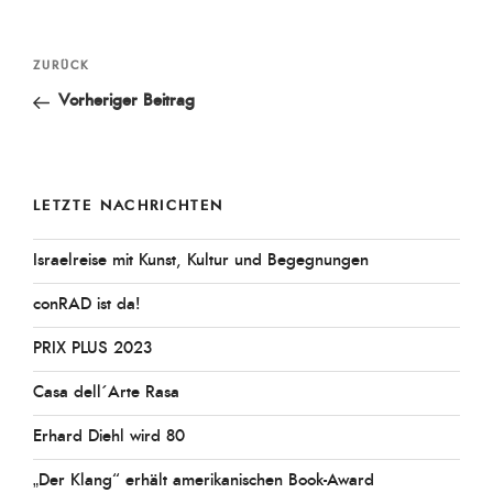
Beitragsnavigation
Vorheriger
ZURÜCK
Beitrag
Vorheriger Beitrag
LETZTE NACHRICHTEN
Israelreise mit Kunst, Kultur und Begegnungen
conRAD ist da!
PRIX PLUS 2023
Casa dell´Arte Rasa
Erhard Diehl wird 80
„Der Klang“ erhält amerikanischen Book-Award