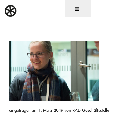
Zum
DAS RAD
Christen in künstlerischen Berufen
Inhalt
springen
Veröffentlicht
eingetragen am
1. März 2019
von
RAD Geschäftsstelle
am