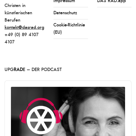
Impressum
DAS RAD.app
Christen in
künstlerischen
Datenschutz
Berufen
Cookie-Richtlinie
kontakt@dasrad.org
(EU)
+49 (0) 89 4107
4107
UPG
RAD
E – DER PODCAST
Audio
Player