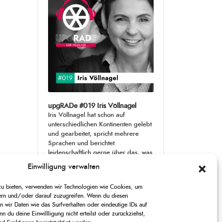
upgRADe #019 Iris Völlnagel
Iris Völlnagel hat schon auf
unterschiedlichen Kontinenten gelebt
und gearbeitet, spricht mehrere
Sprachen und berichtet
leidenschaftlich gerne über das, was
sie erlebt – als Journalistin,
[...]
Einwilligung verwalten
1
 zu bieten, verwenden wir Technologien wie Cookies, um
X
CHANGE
SKIP
PLAY
JUMP
SHARE
ern und/oder darauf zuzugreifen. Wenn du diesen
PLAYBACK
THIS
BACKWARD
PAUSE
FORWARD
 wir Daten wie das Surfverhalten oder eindeutige IDs auf
00:00
RATE
00:00
EPISODE
n du deine Einwillligung nicht erteilst oder zurückziehst,