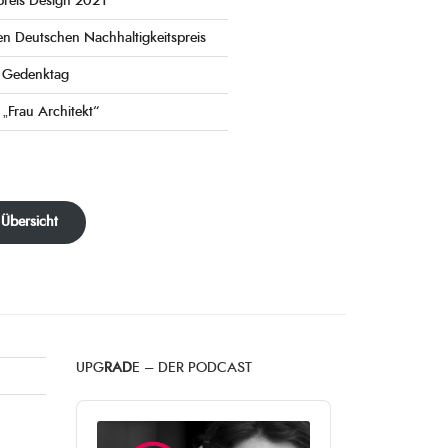
preis Design 2021
en Deutschen Nachhaltigkeitspreis
e Gedenktag
 „Frau Architekt“
 Übersicht
UPG
RAD
E – DER PODCAST
Audio
Player