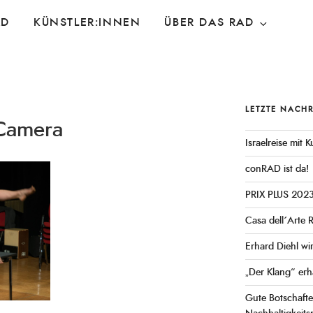
AD
KÜNSTLER:INNEN
ÜBER DAS RAD
LETZTE NACH
 Camera
Israelreise mit
conRAD ist da!
PRIX PLUS 202
Casa dell´Arte 
Erhard Diehl wi
„Der Klang“ erh
Gute Botschaft