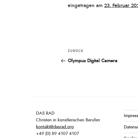
Veröffentlicht
eingetragen am
23. Februar 20
am
Beitragsnavigation
ZURÜCK
Vorheriger
Beitrag
Olympus Digital Camera
DAS RAD
Impres
Christen in künstlerischen Berufen
kontakt@dasrad.org
Datens
+49 (0) 89 4107 4107