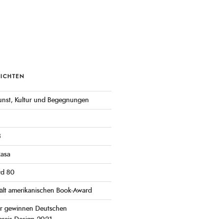
RICHTEN
 Kunst, Kultur und Begegnungen
3
Rasa
rd 80
ält amerikanischen Book-Award
er gewinnen Deutschen