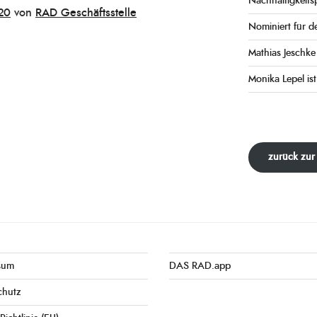
Nachhaltigkeits
20
von
RAD Geschäftsstelle
Nominiert für d
Mathias Jeschk
Monika Lepel ist
zurück zur
sum
DAS RAD.app
chutz