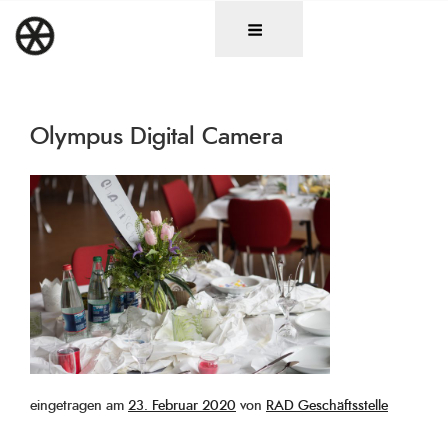
Zum
DAS RAD
Christen in künstlerischen Berufen
Inhalt
springen
Olympus Digital Camera
Veröffentlicht
eingetragen am
23. Februar 2020
von
RAD Geschäftsstelle
am