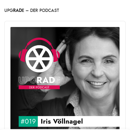
UPG
RAD
E – DER PODCAST
Audio
Player