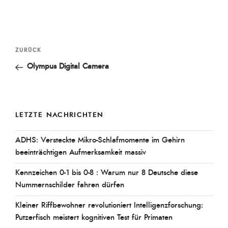
Beitragsnavigation
Vorheriger
ZURÜCK
Beitrag
Olympus Digital Camera
LETZTE NACHRICHTEN
ADHS: Versteckte Mikro-Schlafmomente im Gehirn
beeinträchtigen Aufmerksamkeit massiv
Kennzeichen 0-1 bis 0-8 : Warum nur 8 Deutsche diese
Nummernschilder fahren dürfen
Kleiner Riffbewohner revolutioniert Intelligenzforschung:
Putzerfisch meistert kognitiven Test für Primaten