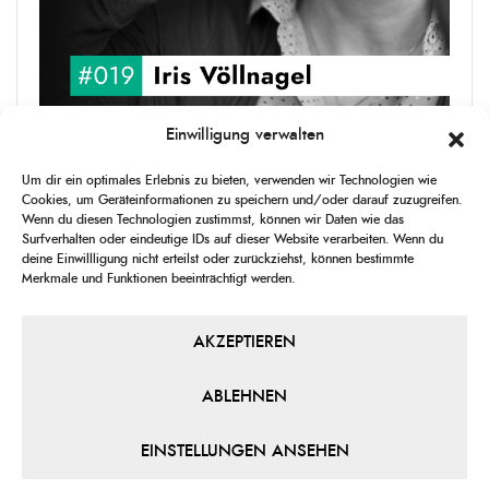
Einwilligung verwalten
upgRADe #019 Iris Völlnagel
Um dir ein optimales Erlebnis zu bieten, verwenden wir Technologien wie
Iris Völlnagel hat schon auf unterschiedlichen Kontinenten gelebt
Cookies, um Geräteinformationen zu speichern und/oder darauf zuzugreifen.
und gearbeitet, spricht mehrere Sprachen und berichtet
Wenn du diesen Technologien zustimmst, können wir Daten wie das
leidenschaftlich gerne über das, was sie erlebt – als Journalistin,
Surfverhalten oder eindeutige IDs auf dieser Website verarbeiten. Wenn du
[...]
deine Einwillligung nicht erteilst oder zurückziehst, können bestimmte
Merkmale und Funktionen beeinträchtigt werden.
1
X
CHANGE
SKIP
PLAY
JUMP
SHAR
PLAYBACK
THIS
BACKWARD
PAUSE
FORWARD
AKZEPTIEREN
00:00
RATE
00:00
EPISO
ABLEHNEN
PREVIOUS
SHOW
NEXT
EPISODE
EPISODES
EPIS
Show
LIST
EINSTELLUNGEN ANSEHEN
Podcast
Information