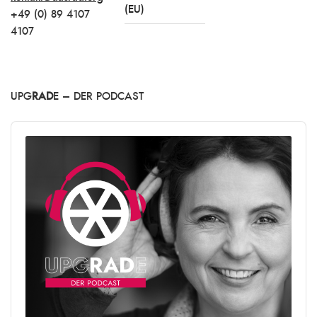
(EU)
+49 (0) 89 4107
4107
UPG
RAD
E – DER PODCAST
Audio
Player