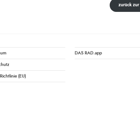
zurück zur
sum
DAS RAD.app
chutz
Richtlinie (EU)