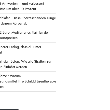
rt Antworten – und verbessert
isse um über 10 Prozent
hlafen: Diese überraschenden Dinge
n deinem Körper ab
r 2 Euro: Mediterranes Flair für den
countpreisen
nnerer Dialog, dass du unter
st
t statt Beton: Wie alte Straßen zur
en Einfahrt werden
nahme : Warum
ungsmittel Ihre Schilddrüsentherapie
nen