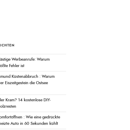
RICHTEN
 lästige Werbeanrufe: Warum
ßte Fehler ist
asmund Küstenabbruch : Warum
r Eiszeitgestein die Ostsee
ller Kram? 14 kostenlose DIY-
olzresten
omfortöffnen : Wie eine gedrückte
heizte Auto in 60 Sekunden kühlt