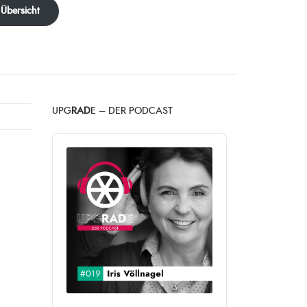
 Übersicht
UPG
RAD
E – DER PODCAST
Audio
Player