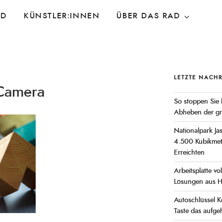
AD
KÜNSTLER:INNEN
ÜBER DAS RAD
LETZTE NACH
 Camera
So stoppen Sie
Abheben der grö
Nationalpark J
4.500 Kubikmete
Erreichten
Arbeitsplatte vo
Lösungen aus H
Autoschlüssel K
Taste das aufge