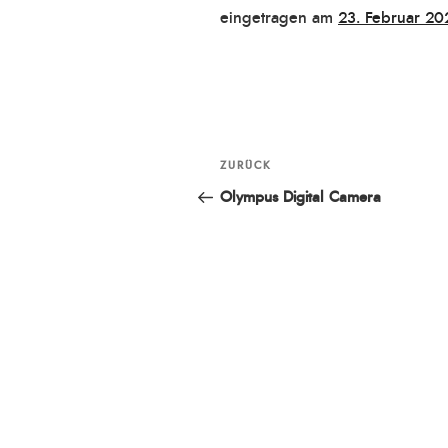
Veröffentlicht
eingetragen am
23. Februar 20
am
Beitragsnavigation
ZURÜCK
Vorheriger
Beitrag
Olympus Digital Camera