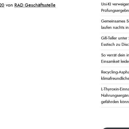
Uni-KI verweige
20
von
RAD Geschäftsstelle
Prüfungsergebn
Gemeinsames Sc
laufen nachts i
Gifi-Teller unte
Esstisch zu Dis
So verrät dein i
Einsamkeit leide
Recycling-Asphal
klimafreundlich
L-Thyroxin-Ein
Nahrungsergänz
gefährden kön