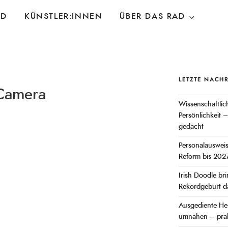
AD
KÜNSTLER:INNEN
ÜBER DAS RAD
LETZTE NACH
 Camera
Wissenschaftlich
Persönlichkeit –
gedacht
Personalauswei
Reform bis 2027
Irish Doodle br
Rekordgeburt d
Ausgediente He
umnähen – prak