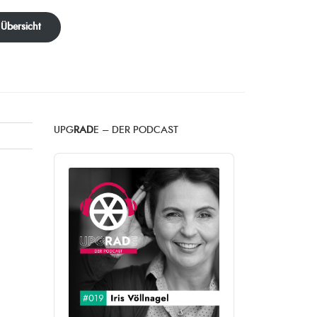
 Übersicht
UPG
RAD
E – DER PODCAST
Audio
Player