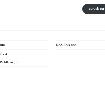
zurück zur
sum
DAS RAD.app
chutz
Richtlinie (EU)