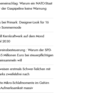
neneinschlag: Warum ein NATO-Staat
r der Gaspipeline keine Warnung
 bei Primark: Designer-Look für 16
ie Sommermode
ll Kernkraftwerk auf dem Mond
iel 2030
Vereinsbesteuerung : Warum der SPD-
5 Millionen Euro bei steuerpflichtigen
einsammeln will
eisen erstmals Schwer-Teilchen mit
ks zweifelsfrei nach
te Mikro-Schlafmomente im Gehirn
 Aufmerksamkeit massiv