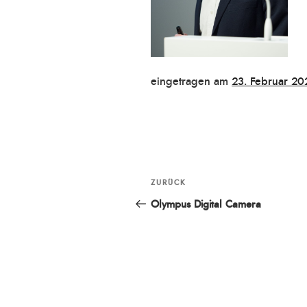
Veröffentlicht
eingetragen am
23. Februar 20
am
Beitragsnavigation
ZURÜCK
Vorheriger
Beitrag
Olympus Digital Camera