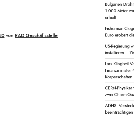
Bulgarien Droh
1.000 Meter vo
erhielt
Fisherman-Clogs
20
von
RAD Geschäftsstelle
Euro erobert d
US-Regierung wi
installieren – Z
Lars Klingbeil 
Finanzminister 4
Körperschaften 
CERN-Physiker w
zwei Charm-Quar
ADHS: Versteck
beeinträchtigen