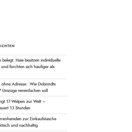
RICHTEN
 belegt: Haie besitzen individuelle
 und fürchten sich häufiger als
s ohne Adresse : Wie Dobrindts
 Umzüge vereinfachen soll
ingt 17 Welpen zur Welt –
auert 13 Stunden
rrenhemden zur Einkaufstasche
tisch und nachhaltig