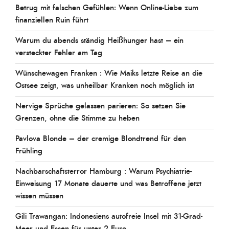
Betrug mit falschen Gefühlen: Wenn Online-Liebe zum
finanziellen Ruin führt
Warum du abends ständig Heißhunger hast – ein
versteckter Fehler am Tag
Wünschewagen Franken : Wie Maiks letzte Reise an die
Ostsee zeigt, was unheilbar Kranken noch möglich ist
Nervige Sprüche gelassen parieren: So setzen Sie
Grenzen, ohne die Stimme zu heben
Pavlova Blonde – der cremige Blondtrend für den
Frühling
Nachbarschaftsterror Hamburg : Warum Psychiatrie-
Einweisung 17 Monate dauerte und was Betroffene jetzt
wissen müssen
Gili Trawangan: Indonesiens autofreie Insel mit 31-Grad-
Meer und Essen für unter 2 Euro