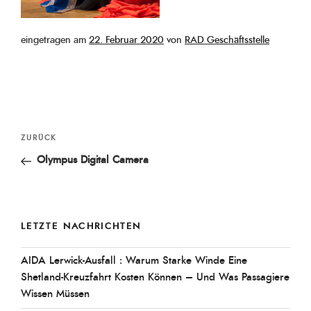
Veröffentlicht
eingetragen am
22. Februar 2020
von
RAD Geschäftsstelle
am
Beitragsnavigation
Vorheriger
ZURÜCK
Beitrag
Olympus Digital Camera
LETZTE NACHRICHTEN
AIDA Lerwick-Ausfall : Warum Starke Winde Eine
Shetland-Kreuzfahrt Kosten Können – Und Was Passagiere
Wissen Müssen