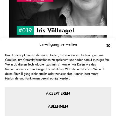
Einwilligung verwalten
upgRADe #019 Iris Völlnagel
Um dir ein optimales Erlebnis zu bieten, verwenden wir Technologien wie
Iris Völlnagel hat schon auf unterschiedlichen Kontinenten gelebt
Cookies, um Geräteinformationen zu speichern und/oder darauf zuzugreifen.
und gearbeitet, spricht mehrere Sprachen und berichtet
Wenn du diesen Technologien zustimmst, können wir Daten wie das
leidenschaftlich gerne über das, was sie erlebt – als Journalistin,
Surfverhalten oder eindeutige IDs auf dieser Website verarbeiten. Wenn du
[...]
deine Einwillligung nicht erteilst oder zurückziehst, können bestimmte
Merkmale und Funktionen beeinträchtigt werden.
1
X
CHANGE
SKIP
PLAY
JUMP
SHAR
PLAYBACK
THIS
BACKWARD
PAUSE
FORWARD
AKZEPTIEREN
00:00
RATE
00:00
EPISO
ABLEHNEN
PREVIOUS
SHOW
NEXT
EPISODE
EPISODES
EPIS
Show