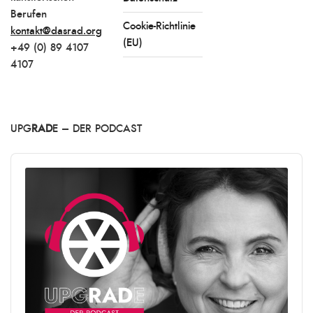
Berufen
Cookie-Richtlinie
kontakt@dasrad.org
(EU)
+49 (0) 89 4107
4107
UPG
RAD
E – DER PODCAST
Audio
Player