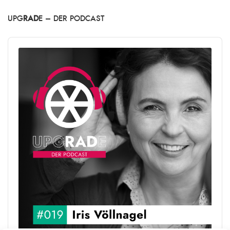
UPG
RAD
E – DER PODCAST
Audio
Player