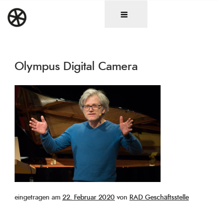
Zum
DAS RAD
Christen in künstlerischen Berufen
Inhalt
springen
Olympus Digital Camera
Veröffentlicht
eingetragen am
22. Februar 2020
von
RAD Geschäftsstelle
am