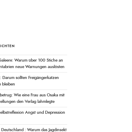
RICHTEN
Galeere: Warum über 100 Stiche an
antabrien neue Warnungen auslösten
r: Darum sollten Freigängerkatzen
 bleiben
lbetrug: Wie eine Frau aus Osaka mit
ellungen den Verlag lahmlegte
elbstreflexion Angst und Depression
 Deutschland : Warum das Jagdinsekt