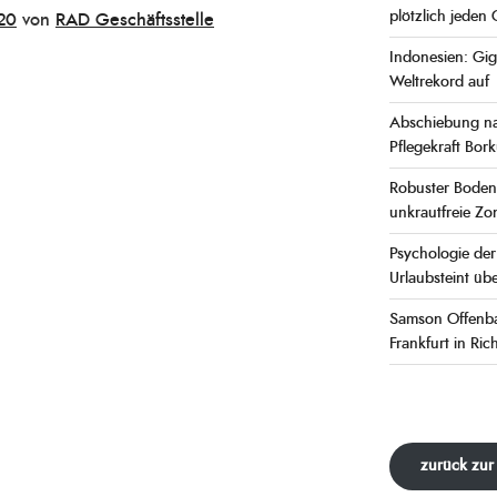
plötzlich jeden 
20
von
RAD Geschäftsstelle
Indonesien: Gig
Weltrekord auf
Abschiebung na
Pflegekraft Bor
Robuster Bodend
unkrautfreie Zo
Psychologie de
Urlaubsteint übe
Samson Offenba
Frankfurt in Ri
zurück zur