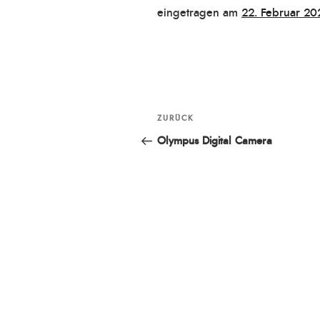
Veröffentlicht
eingetragen am
22. Februar 20
am
Beitragsnavigation
ZURÜCK
Vorheriger
Beitrag
Olympus Digital Camera