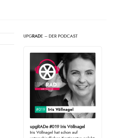
UPG
RAD
E – DER PODCAST
Audio
Player
upgRADe #019 Iris Völlnagel
Iris Völlnagel hat schon auf