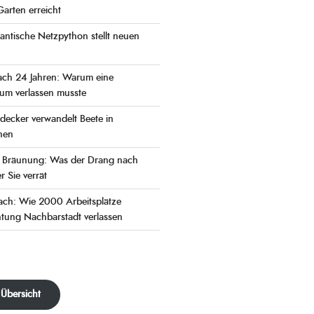
Garten erreicht
antische Netzpython stellt neuen
ch 24 Jahren: Warum eine
kum verlassen musste
ecker verwandelt Beete in
nen
r Bräunung: Was der Drang nach
r Sie verrät
ch: Wie 2000 Arbeitsplätze
chtung Nachbarstadt verlassen
 Übersicht