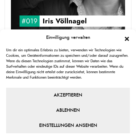
Einwilligung verwalten
upgRADe #019 Iris Völlnagel
Um dir ein optimales Erlebnis zu bieten, verwenden wir Technologien wie
Iris Völlnagel hat schon auf unterschiedlichen Kontinenten gelebt
Cookies, um Geräteinformationen zu speichern und/oder darauf zuzugreifen.
und gearbeitet, spricht mehrere Sprachen und berichtet
Wenn du diesen Technologien zustimmst, können wir Daten wie das
leidenschaftlich gerne über das, was sie erlebt – als Journalistin,
Surfverhalten oder eindeutige IDs auf dieser Website verarbeiten. Wenn du
[...]
deine Einwillligung nicht erteilst oder zurückziehst, können bestimmte
Merkmale und Funktionen beeinträchtigt werden.
1
X
CHANGE
SKIP
PLAY
JUMP
SHAR
PLAYBACK
THIS
BACKWARD
PAUSE
FORWARD
AKZEPTIEREN
00:00
RATE
00:00
EPISO
ABLEHNEN
PREVIOUS
SHOW
NEXT
EPISODE
EPISODES
EPIS
Show
LIST
EINSTELLUNGEN ANSEHEN
Podcast
Information