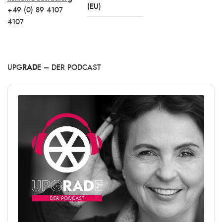
(EU)
+49 (0) 89 4107
4107
UPG
RAD
E – DER PODCAST
Audio
Player