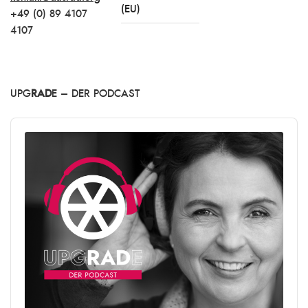
(EU)
+49 (0) 89 4107
4107
UPG
RAD
E – DER PODCAST
Audio
Player