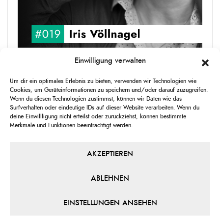
Einwilligung verwalten
upgRADe #019 Iris Völlnagel
Um dir ein optimales Erlebnis zu bieten, verwenden wir Technologien wie
Iris Völlnagel hat schon auf unterschiedlichen Kontinenten gelebt
Cookies, um Geräteinformationen zu speichern und/oder darauf zuzugreifen.
und gearbeitet, spricht mehrere Sprachen und berichtet
Wenn du diesen Technologien zustimmst, können wir Daten wie das
leidenschaftlich gerne über das, was sie erlebt – als Journalistin,
Surfverhalten oder eindeutige IDs auf dieser Website verarbeiten. Wenn du
[...]
deine Einwillligung nicht erteilst oder zurückziehst, können bestimmte
Merkmale und Funktionen beeinträchtigt werden.
1
X
CHANGE
SKIP
PLAY
JUMP
SHAR
PLAYBACK
THIS
BACKWARD
PAUSE
FORWARD
AKZEPTIEREN
00:00
RATE
00:00
EPISO
ABLEHNEN
PREVIOUS
SHOW
NEXT
EPISODE
EPISODES
EPIS
Show
LIST
EINSTELLUNGEN ANSEHEN
Podcast
Information