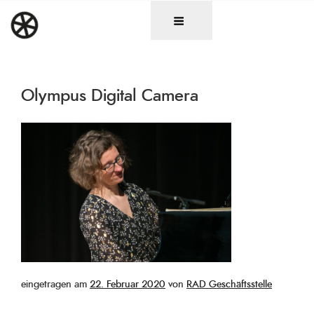
Zum
DAS RAD
Christen in künstlerischen Berufen
Inhalt
springen
Olympus Digital Camera
Veröffentlicht
eingetragen am
22. Februar 2020
von
RAD Geschäftsstelle
am