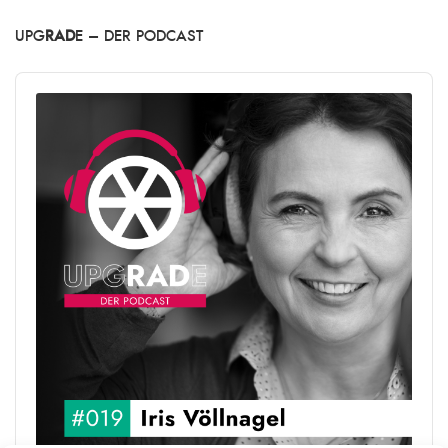
UPG
RAD
E – DER PODCAST
Audio
Player