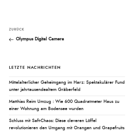
Beitragsnavigation
Vorheriger
ZURÜCK
Beitrag
Olympus Digital Camera
LETZTE NACHRICHTEN
Mittelalterlicher Geheimgang im Harz: Spektakulärer Fund
unter jahrtausendealtem Gräberfeld
Matthias Reim Umzug : Wie 600 Quadratmeter Haus zu
einer Wohnung am Bodensee wurden
Schluss mit Saft-Chaos: Diese cleveren Löffel
revolutionieren den Umgang mit Orangen und Grapefruits