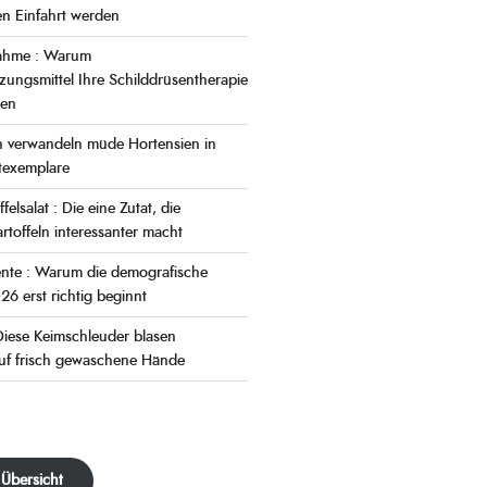
en Einfahrt werden
nahme : Warum
ungsmittel Ihre Schilddrüsentherapie
nen
 verwandeln müde Hortensien in
texemplare
felsalat : Die eine Zutat, die
rtoffeln interessanter macht
nte : Warum die demografische
 erst richtig beginnt
iese Keimschleuder blasen
uf frisch gewaschene Hände
 Übersicht