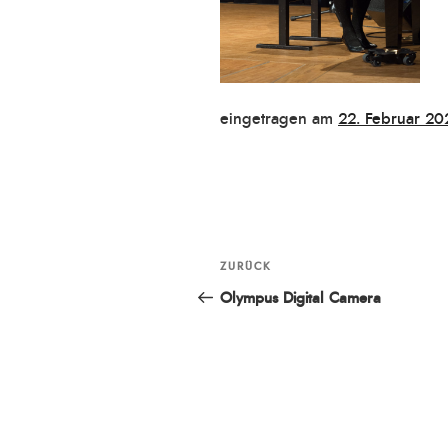
Veröffentlicht
eingetragen am
22. Februar 20
am
Beitragsnavigation
ZURÜCK
Vorheriger
Beitrag
Olympus Digital Camera