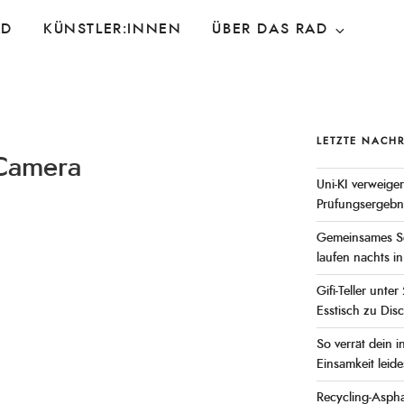
AD
KÜNSTLER:INNEN
ÜBER DAS RAD
LETZTE NACH
 Camera
Uni-KI verweige
Prüfungsergebn
Gemeinsames Sc
laufen nachts i
Gifi-Teller unte
Esstisch zu Dis
So verrät dein i
Einsamkeit leide
Recycling-Asphal