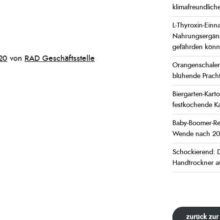
klimafreundlich
L-Thyroxin-Ein
Nahrungsergänz
gefährden kön
20
von
RAD Geschäftsstelle
Orangenschalen
blühende Prach
Biergarten-Kartof
festkochende Ka
Baby-Boomer-Re
Wende nach 2026
Schockierend: D
Handtrockner a
zurück zur