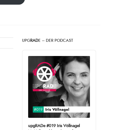
UPG
RAD
E – DER PODCAST
Audio
Player
upgRADe #019 Iris Völlnagel