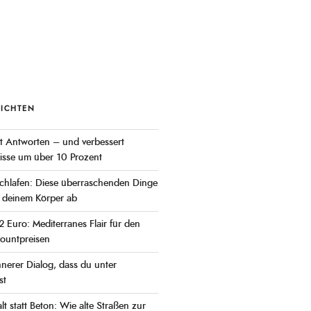
RICHTEN
rt Antworten – und verbessert
isse um über 10 Prozent
hlafen: Diese überraschenden Dinge
n deinem Körper ab
r 2 Euro: Mediterranes Flair für den
countpreisen
nnerer Dialog, dass du unter
st
t statt Beton: Wie alte Straßen zur