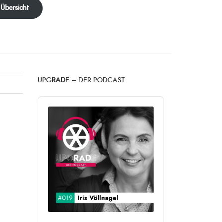
 Übersicht
UPG
RAD
E – DER PODCAST
Audio
Player