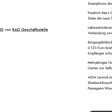
Smartphone de
Friedrich Merz 
Zitate die neue
Laktoseintoleran
20
von
RAD Geschäftsstelle
Verbindung zwi
Bürgergeld-Rück
2.123 Euro kos
Empfänger schü
Mehrjähriges G
Garten zur Selb
AIDA Lerwick-Au
Shetland-Kreuz
Passagiere Wis