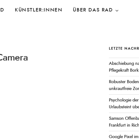
AD
KÜNSTLER:INNEN
ÜBER DAS RAD
LETZTE NACH
 Camera
Abschiebung na
Pflegekraft Bor
Robuster Bodend
unkrautfreie Zo
Psychologie de
Urlaubsteint übe
Samson Offenba
Frankfurt in Ri
Google Pixel im