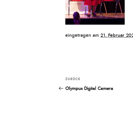
Veröffentlicht
eingetragen am
21. Februar 20
am
Beitragsnavigation
ZURÜCK
Vorheriger
Beitrag
Olympus Digital Camera