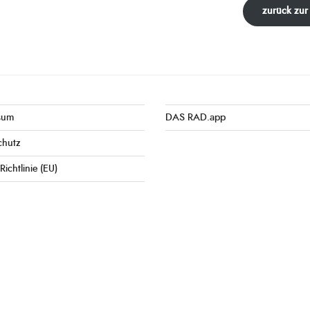
zurück zur
sum
DAS RAD.app
chutz
Richtlinie (EU)