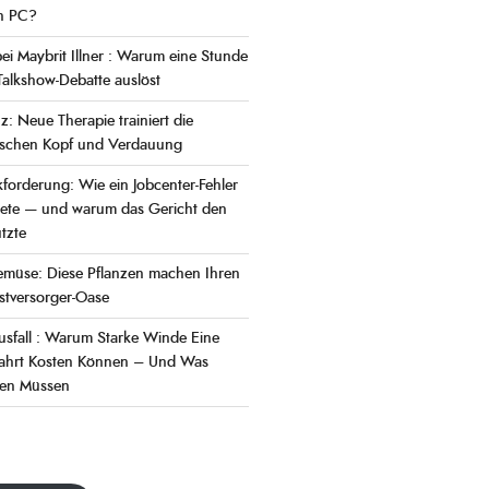
n PC?
bei Maybrit Illner : Warum eine Stunde
 Talkshow-Debatte auslöst
z: Neue Therapie trainiert die
schen Kopf und Verdauung
forderung: Wie ein Jobcenter-Fehler
tete — und warum das Gericht den
tzte
emüse: Diese Pflanzen machen Ihren
stversorger-Oase
sfall : Warum Starke Winde Eine
fahrt Kosten Können – Und Was
sen Müssen