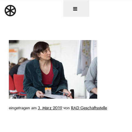
Zum
DAS RAD
Christen in künstlerischen Berufen
Inhalt
springen
Veröffentlicht
eingetragen am
3. März 2019
von
RAD Geschäftsstelle
am