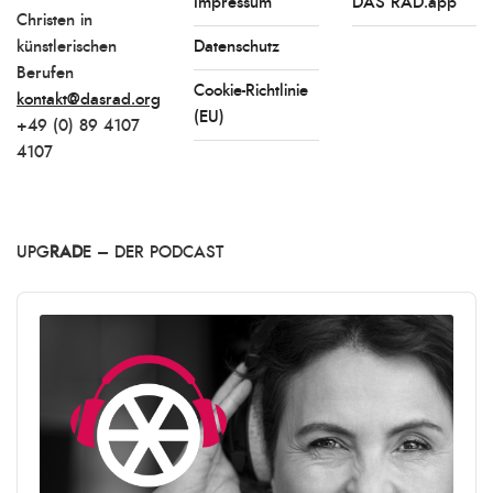
Impressum
DAS RAD.app
Christen in
künstlerischen
Datenschutz
Berufen
Cookie-Richtlinie
kontakt@dasrad.org
(EU)
+49 (0) 89 4107
4107
UPG
RAD
E – DER PODCAST
Audio
Player