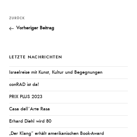
Beitragsnavigation
Vorheriger
ZURÜCK
Beitrag
Vorheriger Beitrag
LETZTE NACHRICHTEN
Israelreise mit Kunst, Kultur und Begegnungen
conRAD ist da!
PRIX PLUS 2023
Casa dell´Arte Rasa
Erhard Diehl wird 80
„Der Klang“ erhält amerikanischen Book-Award