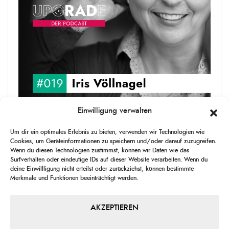
Einwilligung verwalten
upgRADe #019 Iris Völlnagel
Um dir ein optimales Erlebnis zu bieten, verwenden wir Technologien wie
Iris Völlnagel hat schon auf unterschiedlichen Kontinenten gelebt
Cookies, um Geräteinformationen zu speichern und/oder darauf zuzugreifen.
und gearbeitet, spricht mehrere Sprachen und berichtet
Wenn du diesen Technologien zustimmst, können wir Daten wie das
leidenschaftlich gerne über das, was sie erlebt – als Journalistin,
Surfverhalten oder eindeutige IDs auf dieser Website verarbeiten. Wenn du
[...]
deine Einwillligung nicht erteilst oder zurückziehst, können bestimmte
Merkmale und Funktionen beeinträchtigt werden.
1
X
CHANGE
SKIP
PLAY
JUMP
SHAR
PLAYBACK
THIS
BACKWARD
PAUSE
FORWARD
AKZEPTIEREN
00:00
RATE
00:00
EPISO